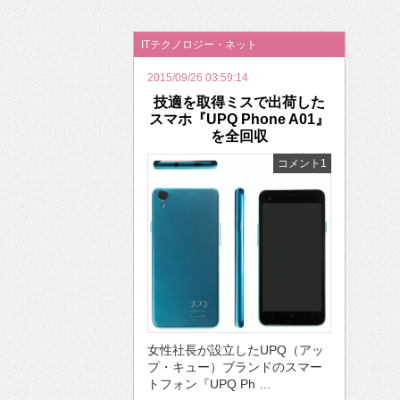
2026年のバレンタインは「自分で作って、想
ITテクノロジー・ネット
2015/09/26 03:59:14
技適を取得ミスで出荷した
スマホ『UPQ Phone A01』
を全回収
コメント1
女性社長が設立したUPQ（アッ
プ・キュー）ブランドのスマー
トフォン『UPQ Ph …