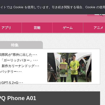
では Cookie を使用しています。引き続き閲覧する場合、Cookie の
について
広告掲載について
お問い合わせ
タレコミ
アプリ
芸能
ゲーム
アニメ
特集
県民が“県外に出した･･･
「ガーリックバター」･･･
新作カリーナンドッグ･･･
ルバッテリー･･･
-5.2×G･･･
tra･･･
供開･･･
Q Phone A01
ム、”自分が今話し･･･