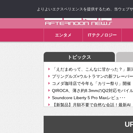
よりよいエクスペリエンスを提供するため、当ウェブサイト
ゴゴ通信
エンタメ
ITテクノロジー
トピックス
「えだまめって、こんなに甘かった？」新潟
プリングルズ×ウルトラマンの新フレーバー
コメダ珈琲店で今年も「カリー祭り」開催 
QIROCA、薄さ約8.3mmのQi2対応モバイ
Soundcore Liberty 5 Pro Maxレビュ･･･
【新製品】月額不要で自然な会話！最新AI（GPT
【次世代の没入感と生産性】VITURE Luma Ul
Geminiが音楽生成「Create music」機能提
UP
挫折率8割の壁をAIで突破。ジャストシステ