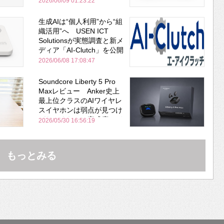
2026/06/09 01:23:22
生成AIは“個人利用”から“組
織活用”へ USEN ICT
Solutionsが実態調査と新メ
ディア「AI-Clutch」を公開
2026/06/08 17:08:47
Soundcore Liberty 5 Pro
Maxレビュー Anker史上
最上位クラスのAIワイヤレ
スイヤホンは弱点が見つけ
づらいくらいの完成度にび
2026/05/30 16:56:19
びった ノイキャン性能は
Bose並み
もっとみる