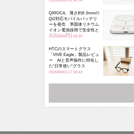
2026/06/09 01:40:54
QIROCA、薄さ約8.3mmの
Qi2対応モバイルバッテリ
ーを発売 準固体リチウム
イオン電池採用で安全性と
携帯性を両立
2026/06/09 01:08:35
HTCのスマートグラス
「VIVE Eagle」製品レビュ
ー AIと音声操作に特化し
た“日常使い”グラス
2026/06/03 17:30:42