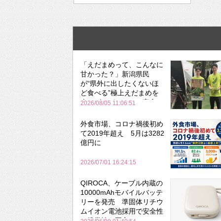
「えだまめって、こんなに
甘かった？」新潟県民
が“県外に出したくないほ
ど食べる”極上えだまめを
森のビアガーデンで実食
2026/08/05 11:06:51
外食市場、コロナ禍後初め
て2019年超え 5月は3282
億円に
2026/07/01 16:24:15
QIROCA、ケーブル内蔵の
10000mAhモバイルバッテ
リーを発売 準固体リチウ
ムイオン電池採用で安全性
と携帯性を両立