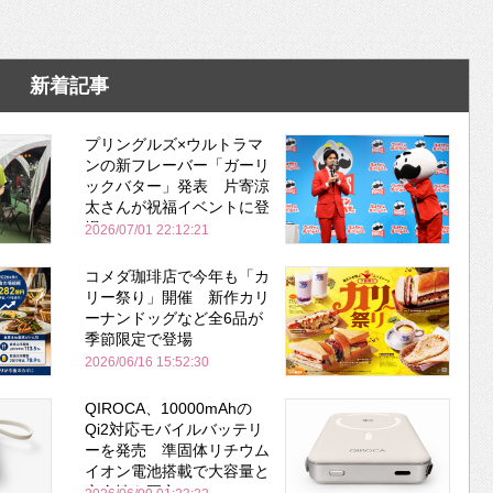
新着記事
プリングルズ×ウルトラマ
ンの新フレーバー「ガーリ
ックバター」発表 片寄涼
太さんが祝福イベントに登
場
2026/07/01 22:12:21
コメダ珈琲店で今年も「カ
リー祭り」開催 新作カリ
ーナンドッグなど全6品が
季節限定で登場
2026/06/16 15:52:30
QIROCA、10000mAhの
Qi2対応モバイルバッテリ
ーを発売 準固体リチウム
イオン電池搭載で大容量と
安全性を両立