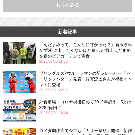
もっとみる
新着記事
「えだまめって、こんなに甘かった？」新潟県民
が“県外に出したくないほど食べる”極上えだまめ
を森のビアガーデンで実食
2026/08/05 11:06
プリングルズ×ウルトラマンの新フレーバー「ガ
ーリックバター」発表 片寄涼太さんが祝福イベ
ントに登場
2026/07/01 22:12
外食市場、コロナ禍後初めて2019年超え 5月は
3282億円に
2026/07/01 16:24
コメダ珈琲店で今年も「カリー祭り」開催 新作