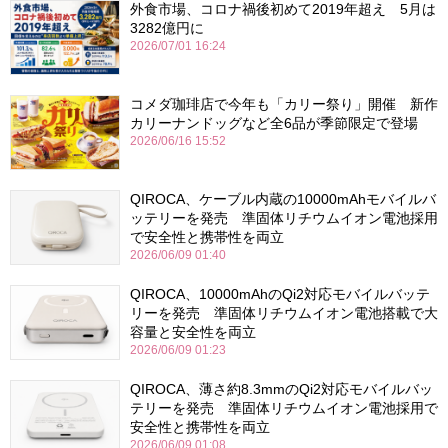
外食市場、コロナ禍後初めて2019年超え 5月は
3282億円に
2026/07/01 16:24
コメダ珈琲店で今年も「カリー祭り」開催 新作
カリーナンドッグなど全6品が季節限定で登場
2026/06/16 15:52
QIROCA、ケーブル内蔵の10000mAhモバイルバ
ッテリーを発売 準固体リチウムイオン電池採用
で安全性と携帯性を両立
2026/06/09 01:40
QIROCA、10000mAhのQi2対応モバイルバッテ
リーを発売 準固体リチウムイオン電池搭載で大
容量と安全性を両立
2026/06/09 01:23
QIROCA、薄さ約8.3mmのQi2対応モバイルバッ
テリーを発売 準固体リチウムイオン電池採用で
安全性と携帯性を両立
2026/06/09 01:08