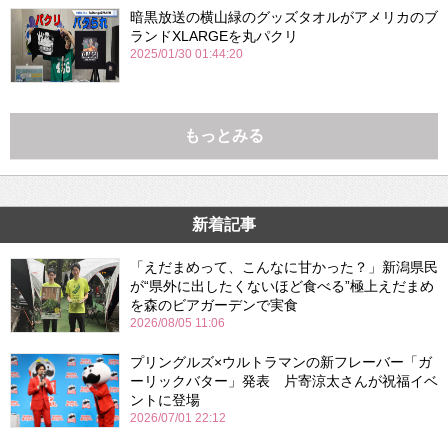
暗黒放送の横山緑のグッズタオルがアメリカのブ
ランドXLARGEを丸パクリ
2025/01/30 01:44:20
もっとみる
新着記事
「えだまめって、こんなに甘かった？」新潟県民
が“県外に出したくないほど食べる”極上えだまめ
を森のビアガーデンで実食
2026/08/05 11:06
プリングルズ×ウルトラマンの新フレーバー「ガ
ーリックバター」発表 片寄涼太さんが祝福イベ
ントに登場
2026/07/01 22:12