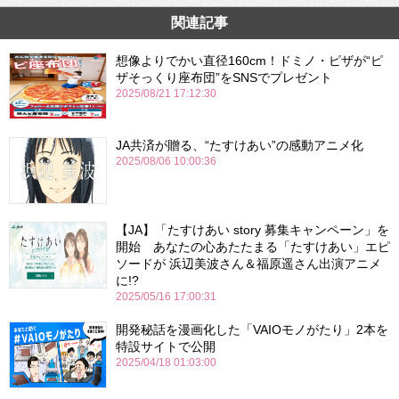
関連記事
想像よりでかい直径160cm！ドミノ・ピザが“ピ
ザそっくり座布団”をSNSでプレゼント
2025/08/21 17:12:30
JA共済が贈る、“たすけあい”の感動アニメ化
2025/08/06 10:00:36
【JA】「たすけあい story 募集キャンペーン」を
開始 あなたの心あたたまる「たすけあい」エピ
ソードが 浜辺美波さん＆福原遥さん出演アニメ
に!?
2025/05/16 17:00:31
開発秘話を漫画化した「VAIOモノがたり」2本を
特設サイトで公開
2025/04/18 01:03:00