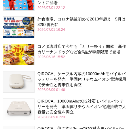
ントに登場
2026/07/01 22:12
外食市場、コロナ禍後初めて2019年超え 5月は
3282億円に
2026/07/01 16:24
コメダ珈琲店で今年も「カリー祭り」開催 新作
カリーナンドッグなど全6品が季節限定で登場
2026/06/16 15:52
QIROCA、ケーブル内蔵の10000mAhモバイルバ
ッテリーを発売 準固体リチウムイオン電池採用
で安全性と携帯性を両立
2026/06/09 01:40
QIROCA、10000mAhのQi2対応モバイルバッテ
リーを発売 準固体リチウムイオン電池搭載で大
容量と安全性を両立
2026/06/09 01:23
QIROCA、薄さ約8.3mmのQi2対応モバイルバッ