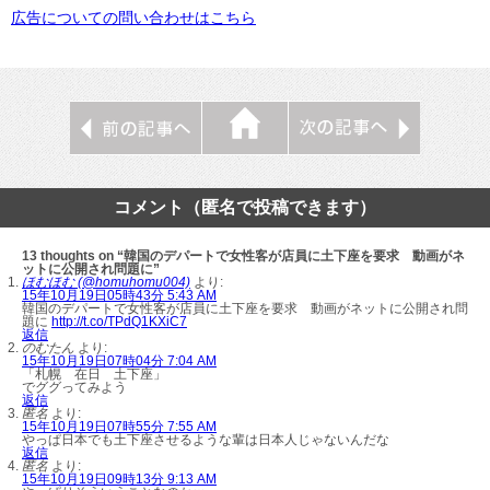
広告についての問い合わせはこちら
コメント（匿名で投稿できます）
13 thoughts on “韓国のデパートで女性客が店員に土下座を要求 動画がネ
ットに公開され問題に”
ほむほむ (@homuhomu004)
より:
15年10月19日05時43分 5:43 AM
韓国のデパートで女性客が店員に土下座を要求 動画がネットに公開され問
題に
http://t.co/TPdQ1KXiC7
返信
のむたん
より:
15年10月19日07時04分 7:04 AM
「札幌 在日 土下座」
でググってみよう
返信
匿名
より:
15年10月19日07時55分 7:55 AM
やっぱ日本でも土下座させるような輩は日本人じゃないんだな
返信
匿名
より:
15年10月19日09時13分 9:13 AM