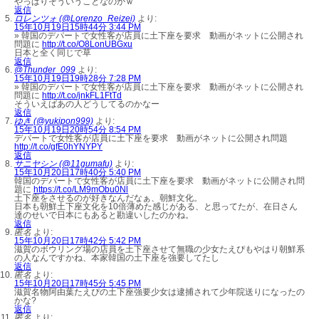
やっぱりそういうことなのかｗ
返信
ロレンツォ (@Lorenzo_Reizei)
より:
15年10月19日15時44分 3:44 PM
» 韓国のデパートで女性客が店員に土下座を要求 動画がネットに公開され
問題に
http://t.co/O8LonUBGxu
日本と全く同じで草
返信
@Thunder_099
より:
15年10月19日19時28分 7:28 PM
» 韓国のデパートで女性客が店員に土下座を要求 動画がネットに公開され
問題に
http://t.co/jnkFL1FtTd
そういえばあの人どうしてるのかなー
返信
ゆき (@yukipon999)
より:
15年10月19日20時54分 8:54 PM
デパートで女性客が店員に土下座を要求 動画がネットに公開され問題
http://t.co/gfE0hYNYPY
返信
サニヤシン (@11gumafu)
より:
15年10月20日17時40分 5:40 PM
韓国のデパートで女性客が店員に土下座を要求 動画がネットに公開され問
題に
https://t.co/LM9mObu0Nl
土下座をさせるのが好きなんだなぁ、朝鮮文化。
日本も朝鮮土下座文化を10倍薄めた感じがある、と思ってたが、在日さん
達のせいで日本にもあると勘違いしたのかね。
返信
匿名
より:
15年10月20日17時42分 5:42 PM
滋賀のボウリング場の店員を土下座させて無職の少女たえぴもやはり朝鮮系
の人なんですかね、本家韓国の土下座を強要してたし
返信
匿名
より:
15年10月20日17時45分 5:45 PM
滋賀名物阿由葉たえぴの土下座強要少女は逮捕されて少年院送りになったの
かな?
返信
匿名
より: