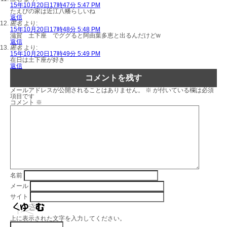
15年10月20日17時47分 5:47 PM
たえぴの家は近江八幡らしいね
返信
匿名
より:
15年10月20日17時48分 5:48 PM
滋賀 土下座 でググると阿由葉多恵と出るんだけどw
返信
匿名
より:
15年10月20日17時49分 5:49 PM
在日は土下座が好き
返信
コメントを残す
メールアドレスが公開されることはありません。
※
が付いている欄は必須
項目です
コメント
※
名前
メール
サイト
上に表示された文字を入力してください。