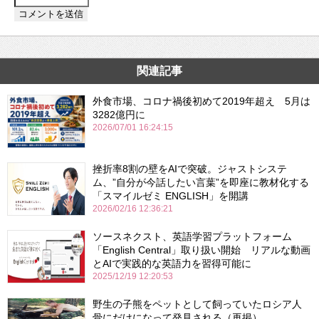
関連記事
外食市場、コロナ禍後初めて2019年超え 5月は
3282億円に
2026/07/01 16:24:15
挫折率8割の壁をAIで突破。ジャストシステ
ム、”自分が今話したい言葉”を即座に教材化する
「スマイルゼミ ENGLISH」を開講
2026/02/16 12:36:21
ソースネクスト、英語学習プラットフォーム
「English Central」取り扱い開始 リアルな動画
とAIで実践的な英語力を習得可能に
2025/12/19 12:20:53
野生の子熊をペットとして飼っていたロシア人
骨にだけになって発見される（再掲）