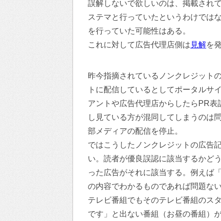
誤解しないで欲しいのは、掲載され
ステマと行っていたというわけでは
を行っていた可能性はある。
これに対して広告代理店側は
見解
を
昨今指摘されているノンクレジットの
トに配信しているとしてポータルサ
アントや広告代理店からしたらPR表
し見ている方が混同してしまうのは
部メディアの配信を停止。
ではこうしたノンクレジットの広告
い。読者が優良誤認に該当するかど
った広告がそれに該当する。例えば「
の内容でわかるものであれば問題な
テレビ番組でもそのテレビ番組のスタ
です」と出ない番組（お昼の番組）