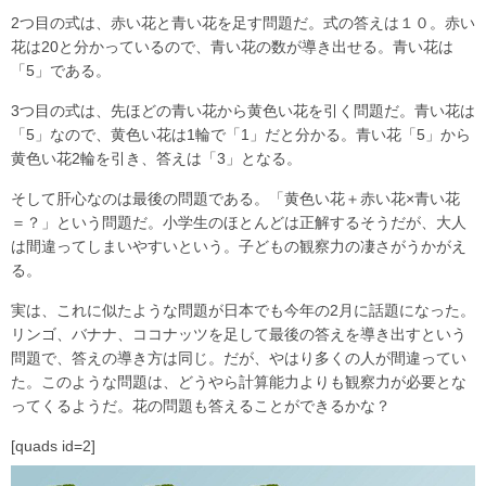
2つ目の式は、赤い花と青い花を足す問題だ。式の答えは１０。赤い
花は20と分かっているので、青い花の数が導き出せる。青い花は
「5」である。
3つ目の式は、先ほどの青い花から黄色い花を引く問題だ。青い花は
「5」なので、黄色い花は1輪で「1」だと分かる。青い花「5」から
黄色い花2輪を引き、答えは「3」となる。
そして肝心なのは最後の問題である。「黄色い花＋赤い花×青い花
＝？」という問題だ。小学生のほとんどは正解するそうだが、大人
は間違ってしまいやすいという。子どもの観察力の凄さがうかがえ
る。
実は、これに似たような問題が日本でも今年の2月に話題になった。
リンゴ、バナナ、ココナッツを足して最後の答えを導き出すという
問題で、答えの導き方は同じ。だが、やはり多くの人が間違ってい
た。このような問題は、どうやら計算能力よりも観察力が必要とな
ってくるようだ。花の問題も答えることができるかな？
[quads id=2]