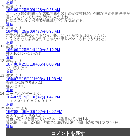
返信
匿名
より:
16年06月25日09時28分 9:28 AM
こういう類の問題って大概問題そのものが複数解釈が可能でその判断基準が
書いてないってだけの代物なんだよねぇ。
回答者ではなく出題者が無能なだけな気がする。
返信
匿名
より:
16年06月25日09時37分 9:37 AM
大学の論証系のテストなら、答えはいくらでも出せそうだね。
中学とかなら柔軟な先生じゃない限りバツにされそうだけど。
返信
匿名
より:
16年06月25日14時10分 2:10 PM
答え101じゃないの？
返信
匿名
より:
16年06月25日18時05分 6:05 PM
で、答えは？
返信
数丸
より:
16年07月18日11時08分 11:08 AM
普通に代数で考えれば
答えは102。
返信
ムーさんだぞー
より:
16年07月19日13時47分 1:47 PM
１＋２０×１０＝２００１？
返信
noname
より:
16年08月06日00時02分 12:02 AM
みんな、よく見るんだ。
黄色い花： 3番目の式では2本、4番目の式では1本。
青い花： 2番目&3番目の式では花びら5枚、4番目の式では花びら4枚。
返信
コメントを残す