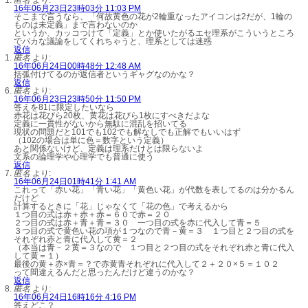
16年06月23日23時03分 11:03 PM
そこまで言うなら、「何故黄色の花が2輪重なったアイコンは2だが、1輪の
ものは未定義」まで言わないのか
というか、カッコつけて「定義」とか使いたがるエセ理系がこういうところ
でバカな議論をしてくれちゃうと、理系としては迷惑
返信
匿名
より:
16年06月24日00時48分 12:48 AM
括弧付けてるのが返信者というギャグなのかな？
返信
匿名
より:
16年06月23日23時50分 11:50 PM
答えを81に限定したいなら
赤花は花びら20枚、黄花は花びら1枚にすべきだよな
定義に一貫性がないから無駄に混乱を招いてる
現状の問題だと101でも102でも解なしでも正解でもいいはず
（102の場合は単に色＝数字という定義）
あと関係ないけど、定義は理系だけとは限らないよ
文系の論理学や心理学でも普通に使う
返信
匿名
より:
16年06月24日01時41分 1:41 AM
これって「赤い花」「青い花」「黄色い花」が代数を表してるのは分かるん
だけど
計算するときに「花」じゃなくて「花の色」で考えるから
１つ目の式は赤＋赤＋赤＝６０で赤＝２０
２つ目の式は赤＋青＋青＝３０ 一つ目の式を赤に代入して青＝５
３つ目の式で黄色い花の項が１つなので青－黄＝３ １つ目と２つ目の式を
それぞれ赤と青に代入して黄＝２
（本当は青－２黄＝３なので １つ目と２つ目の式をそれぞれ赤と青に代入
して黄＝１）
最後の黄＋赤×青＝？で赤黄青それぞれに代入して２＋２０×５＝１０２
って間違えるんだと思ったんだけど違うのかな？
返信
匿名
より:
16年06月24日16時16分 4:16 PM
答えどこ？