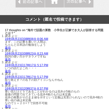
コメント（匿名で投稿できます）
17 thoughts on “海外で話題の算数 小学生が正解でき大人が誤答する問題
とは？”
匿名
より:
16年06月23日08時06分 8:06 AM
まず、この記事を書いた人間は、
ちゃんと日本語の勉強をしよう
返信
匿名
より:
16年06月23日08時23分 8:23 AM
助詞の使い方がデタラメですね
返信
匿名
より:
16年06月23日17時17分 5:17 PM
いつの話だよこれ・・・
返信
匿名
より:
16年06月23日17時17分 5:17 PM
取り敢えず？の右下の顔アイコンなんやねん
返信
匿名
より:
16年06月23日20時37分 8:37 PM
青い花だけど５であることがわかるのは花弁が5枚のもの
最後の問題で出てきている花弁4枚のものは未定義
花弁の枚数がそのまま値を示すという定義は見受けられないので花弁4枚の
青い花の値は未定義
なので１＋２０×？で回答不可能
返信
匿名
より: