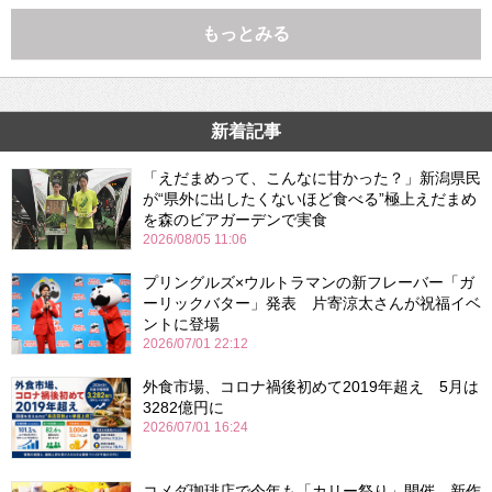
もっとみる
新着記事
「えだまめって、こんなに甘かった？」新潟県民
が“県外に出したくないほど食べる”極上えだまめ
を森のビアガーデンで実食
2026/08/05 11:06
プリングルズ×ウルトラマンの新フレーバー「ガ
ーリックバター」発表 片寄涼太さんが祝福イベ
ントに登場
2026/07/01 22:12
外食市場、コロナ禍後初めて2019年超え 5月は
3282億円に
2026/07/01 16:24
コメダ珈琲店で今年も「カリー祭り」開催 新作