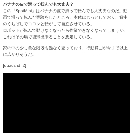
バナナの皮で滑って転んでも大丈夫？
この『SpotMini』はバナナの皮で滑って転んでも大丈夫なのだ。動
画で滑って転んだ実験をしたところ、本体はじっとしており、背中
のくちばしでコロンと転がして自立させている。
ロボットが転んで動けなくなったら作業できなくなってしまうが、
これはその場で復帰出来ることを想定している。
家の中の少し急な階段も難なく登っており、行動範囲が今まで以上
に広がりそうだ。
[quads id=2]