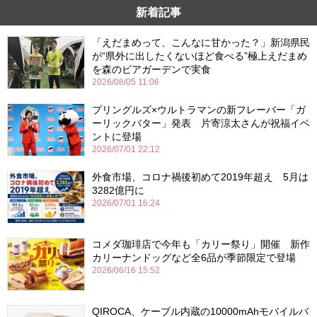
新着記事
「えだまめって、こんなに甘かった？」新潟県民
が“県外に出したくないほど食べる”極上えだまめ
を森のビアガーデンで実食
2026/08/05 11:06
プリングルズ×ウルトラマンの新フレーバー「ガ
ーリックバター」発表 片寄涼太さんが祝福イベ
ントに登場
2026/07/01 22:12
外食市場、コロナ禍後初めて2019年超え 5月は
3282億円に
2026/07/01 16:24
コメダ珈琲店で今年も「カリー祭り」開催 新作
カリーナンドッグなど全6品が季節限定で登場
2026/06/16 15:52
QIROCA、ケーブル内蔵の10000mAhモバイルバ