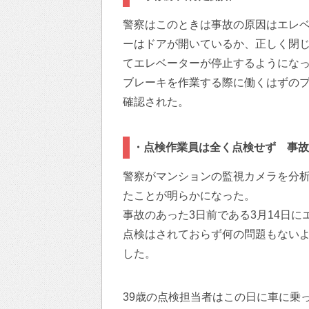
警察はこのときは事故の原因はエレ
ーはドアが開いているか、正しく閉
てエレベーターが停止するようにな
ブレーキを作業する際に働くはずの
確認された。
・点検作業員は全く点検せず 事故
警察がマンションの監視カメラを分
たことが明らかになった。
事故のあった3日前である3月14日
点検はされておらず何の問題もない
した。
39歳の点検担当者はこの日に車に乗