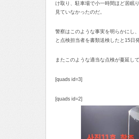
け取り、駐車場で小一時間ほど居眠
見ていなかったのだ。
警察はこのような事実を明らかにし
と点検担当者を書類送検したと15日
またこのような適当な点検が蔓延し
[quads id=3]
[quads id=2]