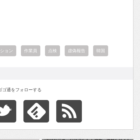
ション
作業員
点検
虚偽報告
韓国
ゴゴ通をフォローする