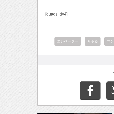
[quads id=4]
エレベーター
サボる
マン