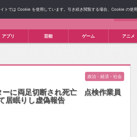
では Cookie を使用しています。引き続き閲覧する場合、Cookie の
について
広告掲載について
お問い合わせ
タレコミ
アプリ
芸能
ゲーム
アニメ
政治・経済・社会
ターに両足切断され死亡 点検作業員
て居眠りし虚偽報告