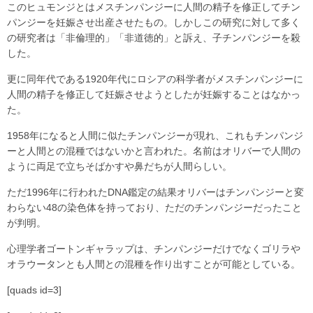
このヒュモンジとはメスチンパンジーに人間の精子を修正してチン
パンジーを妊娠させ出産させたもの。しかしこの研究に対して多く
の研究者は「非倫理的」「非道徳的」と訴え、子チンパンジーを殺
した。
更に同年代である1920年代にロシアの科学者がメスチンパンジーに
人間の精子を修正して妊娠させようとしたが妊娠することはなかっ
た。
1958年になると人間に似たチンパンジーが現れ、これもチンパンジ
ーと人間との混種ではないかと言われた。名前はオリバーで人間の
ように両足で立ちそばかすや鼻だちが人間らしい。
ただ1996年に行われたDNA鑑定の結果オリバーはチンパンジーと変
わらない48の染色体を持っており、ただのチンパンジーだったこと
が判明。
心理学者ゴートンギャラップは、チンパンジーだけでなくゴリラや
オラウータンとも人間との混種を作り出すことが可能としている。
[quads id=3]