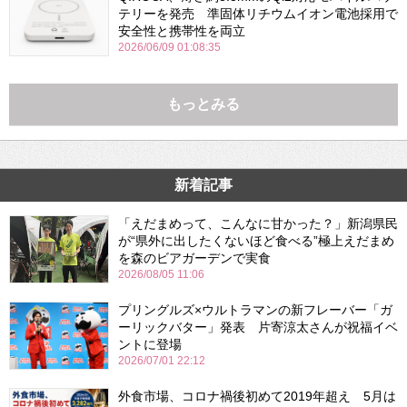
テリーを発売 準固体リチウムイオン電池採用で
安全性と携帯性を両立
2026/06/09 01:08:35
もっとみる
新着記事
「えだまめって、こんなに甘かった？」新潟県民
が“県外に出したくないほど食べる”極上えだまめ
を森のビアガーデンで実食
2026/08/05 11:06
プリングルズ×ウルトラマンの新フレーバー「ガ
ーリックバター」発表 片寄涼太さんが祝福イベ
ントに登場
2026/07/01 22:12
外食市場、コロナ禍後初めて2019年超え 5月は