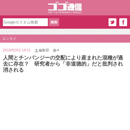
エンタメ
2018/02/02 18:51
編集部
4
人間とチンパンジーの交配により産まれた混種が過
去に存在？ 研究者から「非道徳的」だと批判され
消される