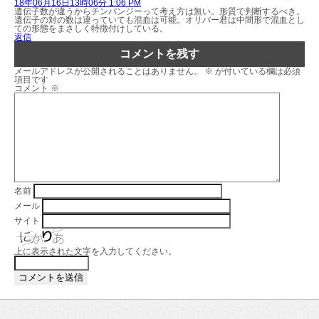
18年06月16日13時06分 1:06 PM
遺伝子数が違うからチンパンジーって考え方は無い。形質で判断するべき。
遺伝子の対の数は違っていても混血は可能。オリバー君は中間形で混血とし
ての形態をまさしく特徴付けしている。
返信
コメントを残す
メールアドレスが公開されることはありません。
※
が付いている欄は必須
項目です
コメント
※
名前
メール
サイト
上に表示された文字を入力してください。