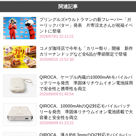
関連記事
プリングルズ×ウルトラマンの新フレーバー「ガ
ーリックバター」発表 片寄涼太さんが祝福イベ
ントに登場
2026/07/01 22:12:21
コメダ珈琲店で今年も「カリー祭り」開催 新作
カリーナンドッグなど全6品が季節限定で登場
2026/06/16 15:52:30
QIROCA、ケーブル内蔵の10000mAhモバイルバ
ッテリーを発売 準固体リチウムイオン電池採用
で安全性と携帯性を両立
2026/06/09 01:40:54
QIROCA、10000mAhのQi2対応モバイルバッテ
リーを発売 準固体リチウムイオン電池搭載で大
容量と安全性を両立
2026/06/09 01:23:22
QIROCA、薄さ約8.3mmのQi2対応モバイルバッ