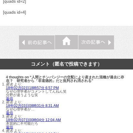
[quads id=2]
[quads id=4]
コメント（匿名で投稿できます）
4 thoughts on “人間とチンパンジーの交配により産まれた混種が過去に存
在？ 研究者から「非道徳的」だと批判され消される”
匿名
より:
18年02月02日18時57分 6:57 PM
なぜ心理学者がコメントしてんねん笑
分野が違うような笑
返信
匿名
より:
18年02月03日08時31分 8:31 AM
なぜ心理学者が…
返信
匿名
より:
18年02月07日00時04分 12:04 AM
本質的に不可能だろ
返信
匿名
より: