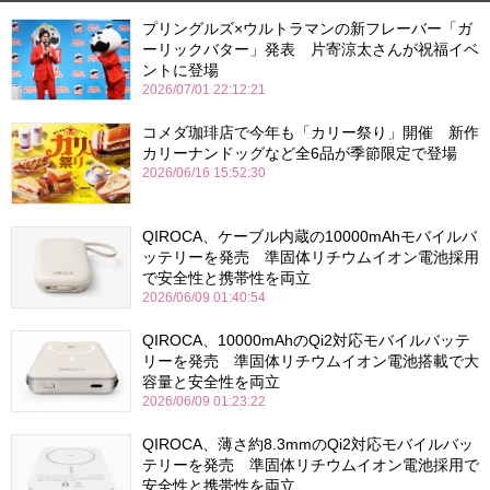
プリングルズ×ウルトラマンの新フレーバー「ガ
ーリックバター」発表 片寄涼太さんが祝福イベ
ントに登場
2026/07/01 22:12:21
コメダ珈琲店で今年も「カリー祭り」開催 新作
カリーナンドッグなど全6品が季節限定で登場
2026/06/16 15:52:30
QIROCA、ケーブル内蔵の10000mAhモバイルバ
ッテリーを発売 準固体リチウムイオン電池採用
で安全性と携帯性を両立
2026/06/09 01:40:54
QIROCA、10000mAhのQi2対応モバイルバッテ
リーを発売 準固体リチウムイオン電池搭載で大
容量と安全性を両立
2026/06/09 01:23:22
QIROCA、薄さ約8.3mmのQi2対応モバイルバッ
テリーを発売 準固体リチウムイオン電池採用で
安全性と携帯性を両立