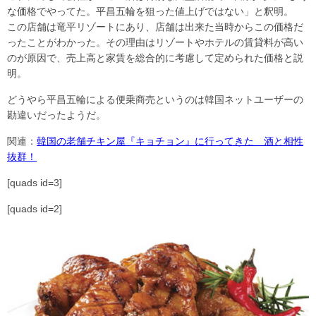
な価格でやってた。平昌五輪を狙った値上げではない」と釈明。
この店舗は竜平リゾートにあり、店舗は出来た当時からこの価格だ
ったことがわかった。その理由はリゾートやホテルの賃貸料が高い
のが原因で、売上高と家賃を総合的に考慮して定められた価格と説
明。
どうやら平昌五輪による便乗商売というのは韓国ネットユーザーの
勘違いだったようだ。
関連：
韓国の老舗チキン屋『キョチョン』に行ってきた 酒と相性
抜群！
[quads id=3]
[quads id=2]