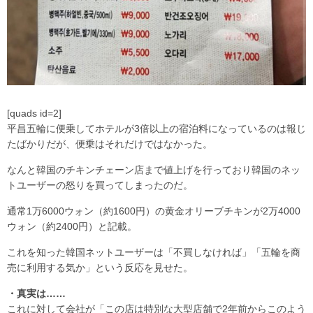
[quads id=2]
平昌五輪に便乗してホテルが3倍以上の宿泊料になっているのは報じ
たばかりだが、便乗はそれだけではなかった。
なんと韓国のチキンチェーン店まで値上げを行っており韓国のネッ
トユーザーの怒りを買ってしまったのだ。
通常1万6000ウォン（約1600円）の黄金オリーブチキンが2万4000
ウォン（約2400円）と記載。
これを知った韓国ネットユーザーは「不買しなければ」「五輪を商
売に利用する気か」という反応を見せた。
・真実は……
これに対して会社が「この店は特別な大型店舗で2年前からこのよう