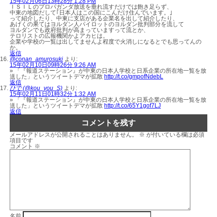
15年02月06日13時28分 1:28 PM
ＩＳＩＬのプロパガンダ放送を垂れ流すだけでは飽き足らず、
中東の地図だして｢日本人はこの国にこんだけ住んでいます。｣
って紹介したり、中東に支店がある企業名を出して紹介したり、
あげくの果てはヨルダン人パイロットのヨルダン批判部分を流して
ヨルダンでも政府批判が高まっていますって流とか、
テロリストの広報機関かよアカヒは。
企業や学校の一覧は出してませんよ程度で火消しになるとでも思ってんの
か。
返信
@conan_amurosuki
より:
15年02月10日09時26分 9:26 AM
» 「『報道ステーション』が中東の日本人学校と日系企業の所在地一覧を放
送した」というツイートデマが拡散
http://t.co/gmpofNdebL
返信
ひで (@kou_you_S)
より:
15年02月11日01時32分 1:32 AM
» 「『報道ステーション』が中東の日本人学校と日系企業の所在地一覧を放
送した」というツイートデマが拡散
http://t.co/65Y1gof7LJ
返信
コメントを残す
メールアドレスが公開されることはありません。
※
が付いている欄は必須
項目です
コメント
※
名前