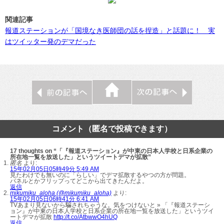
関連記事
報道ステーションが「国境なき医師団の話を捏造」と話題に！ 実
はツイッター発のデマだった
コメント（匿名で投稿できます）
17 thoughts on “「『報道ステーション』が中東の日本人学校と日系企業の
所在地一覧を放送した」というツイートデマが拡散”
匿名
より:
15年02月05日05時49分 5:49 AM
見たわけでも無いのに「らしい」でデマ拡散するやつの方が問題。
パネルとかフリップってどこから出てきたんだよ。
返信
mikumiku_aloha (@mikumiku_aloha)
より:
15年02月05日06時41分 6:41 AM
TVあまり見ないから騙されちゃうな。気をつけないと » 「『報道ステーシ
ョン』が中東の日本人学校と日系企業の所在地一覧を放送した」というツイ
ートデマが拡散
http://t.co/AtbwwO4hUQ
返信