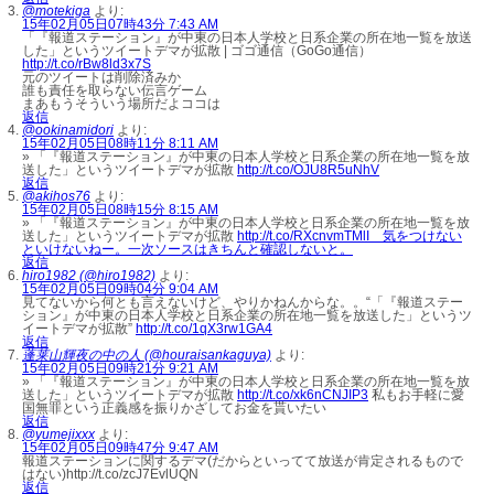
@motekiga
より:
15年02月05日07時43分 7:43 AM
「『報道ステーション』が中東の日本人学校と日系企業の所在地一覧を放送
した」というツイートデマが拡散 | ゴゴ通信（GoGo通信）
http://t.co/rBw8ld3x7S
元のツイートは削除済みか
誰も責任を取らない伝言ゲーム
まあもうそういう場所だよココは
返信
@ookinamidori
より:
15年02月05日08時11分 8:11 AM
» 「『報道ステーション』が中東の日本人学校と日系企業の所在地一覧を放
送した」というツイートデマが拡散
http://t.co/OJU8R5uNhV
返信
@akihos76
より:
15年02月05日08時15分 8:15 AM
» 「『報道ステーション』が中東の日本人学校と日系企業の所在地一覧を放
送した」というツイートデマが拡散
http://t.co/RXcnvmTMlI 気をつけない
といけないねー。一次ソースはきちんと確認しないと。
返信
hiro1982 (@hiro1982)
より:
15年02月05日09時04分 9:04 AM
見てないから何とも言えないけど、やりかねんからな。。“「『報道ステー
ション』が中東の日本人学校と日系企業の所在地一覧を放送した」というツ
イートデマが拡散”
http://t.co/1qX3rw1GA4
返信
蓬莱山輝夜の中の人 (@houraisankaguya)
より:
15年02月05日09時21分 9:21 AM
» 「『報道ステーション』が中東の日本人学校と日系企業の所在地一覧を放
送した」というツイートデマが拡散
http://t.co/xk6nCNJIP3
私もお手軽に愛
国無罪という正義感を振りかざしてお金を貰いたい
返信
@yumejixxx
より:
15年02月05日09時47分 9:47 AM
報道ステーションに関するデマ(だからといってて放送が肯定されるもので
はない)http://t.co/zcJ7EvlUQN
返信