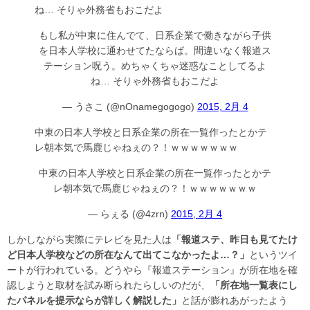
ね… そりゃ外務省もおこだよ
もし私が中東に住んでて、日系企業で働きながら子供
を日本人学校に通わせてたならば。間違いなく報道ス
テーション呪う。めちゃくちゃ迷惑なことしてるよ
ね… そりゃ外務省もおこだよ
— うさこ (@nOnamegogogo)
2015, 2月 4
中東の日本人学校と日系企業の所在一覧作ったとかテ
レ朝本気で馬鹿じゃねぇの？！ｗｗｗｗｗｗｗ
中東の日本人学校と日系企業の所在一覧作ったとかテ
レ朝本気で馬鹿じゃねぇの？！ｗｗｗｗｗｗｗ
— らぇる (@4zrn)
2015, 2月 4
しかしながら実際にテレビを見た人は
「報道ステ、昨日も見てたけ
ど日本人学校などの所在なんて出てこなかったよ…？」
というツイ
ートが行われている。どうやら『報道ステーション』が所在地を確
認しようと取材を試み断られたらしいのだが、
「所在地一覧表にし
たパネルを提示ならが詳しく解説した」
と話が膨れあがったよう