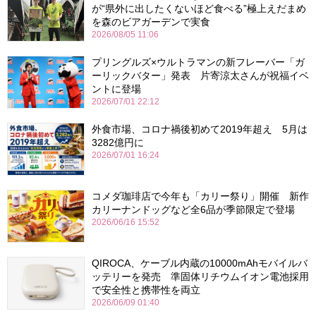
が“県外に出したくないほど食べる”極上えだまめ
を森のビアガーデンで実食
2026/08/05 11:06
プリングルズ×ウルトラマンの新フレーバー「ガ
ーリックバター」発表 片寄涼太さんが祝福イベ
ントに登場
2026/07/01 22:12
外食市場、コロナ禍後初めて2019年超え 5月は
3282億円に
2026/07/01 16:24
コメダ珈琲店で今年も「カリー祭り」開催 新作
カリーナンドッグなど全6品が季節限定で登場
2026/06/16 15:52
QIROCA、ケーブル内蔵の10000mAhモバイルバ
ッテリーを発売 準固体リチウムイオン電池採用
で安全性と携帯性を両立
2026/06/09 01:40