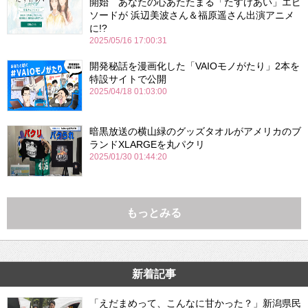
開始 あなたの心あたたまる「たすけあい」エピ
ソードが 浜辺美波さん＆福原遥さん出演アニメ
に!?
2025/05/16 17:00:31
開発秘話を漫画化した「VAIOモノがたり」2本を
特設サイトで公開
2025/04/18 01:03:00
暗黒放送の横山緑のグッズタオルがアメリカのブ
ランドXLARGEを丸パクリ
2025/01/30 01:44:20
もっとみる
新着記事
「えだまめって、こんなに甘かった？」新潟県民