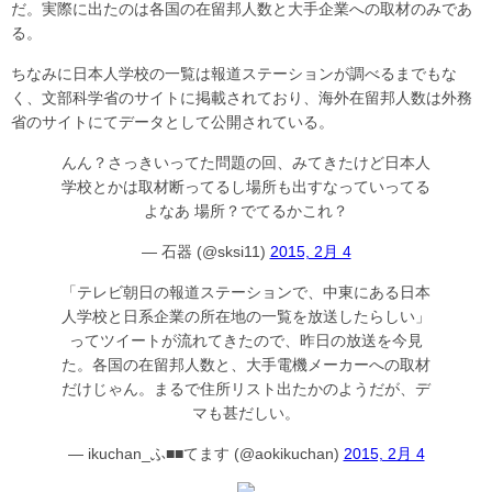
だ。実際に出たのは各国の在留邦人数と大手企業への取材のみであ
る。
ちなみに日本人学校の一覧は報道ステーションが調べるまでもな
く、文部科学省のサイトに掲載されており、海外在留邦人数は外務
省のサイトにてデータとして公開されている。
んん？さっきいってた問題の回、みてきたけど日本人
学校とかは取材断ってるし場所も出すなっていってる
よなあ 場所？でてるかこれ？
— 石器 (@sksi11)
2015, 2月 4
「テレビ朝日の報道ステーションで、中東にある日本
人学校と日系企業の所在地の一覧を放送したらしい」
ってツイートが流れてきたので、昨日の放送を今見
た。各国の在留邦人数と、大手電機メーカーへの取材
だけじゃん。まるで住所リスト出たかのようだが、デ
マも甚だしい。
— ikuchan_ふ■■てます (@aokikuchan)
2015, 2月 4