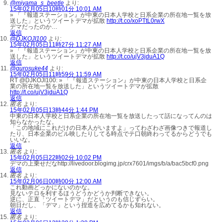
@miyama_s_beetle
より:
15年02月05日10時01分 10:01 AM
» 「『報道ステーション』が中東の日本人学校と日系企業の所在地一覧を放
送した」というツイートデマが拡散
http://t.co/xoPTtL0rwX
デマだったのか…
返信
@DJKOJI100
より:
15年02月05日11時27分 11:27 AM
» 「『報道ステーション』が中東の日本人学校と日系企業の所在地一覧を放
送した」というツイートデマが拡散
http://t.co/ujV3jduA1Q
返信
@gurosuke44
より:
15年02月05日11時59分 11:59 AM
RT @DJKOJI100: » 「『報道ステーション』が中東の日本人学校と日系企
業の所在地一覧を放送した」というツイートデマが拡散
http://t.co/ujV3jduA1Q
返信
匿名
より:
15年02月05日13時44分 1:44 PM
中東の日本人学校と日系企業の所在地一覧を放送したって話になってんのは
知らなかったな。
「この地域にこれだけの日本人がいますよ」ってわざわざ画像つきで報道し
たり、日本企業のビル映したりしてる時点でテ口朝終わってるからどうでも
いいな。
返信
匿名
より:
15年02月05日22時02分 10:02 PM
デマの上乗せだなhttp://livedoor.blogimg.jp/crx7601/imgs/b/a/bac5bcf0.png
返信
匿名
より:
15年02月06日00時00分 12:00 AM
これ動画どっかにないのかな。
見ないテロを利するほうどうかどうか判断できない。
逆に、正直「ツイートデマ」だというのも信じずらい。
朝日だし、「デマ」という捏造を広めてるかも知れない。
返信
匿名
より: