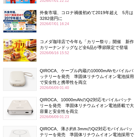
2026/07/01 22:12
外食市場、コロナ禍後初めて2019年超え 5月は
3282億円に
2026/07/01 16:24
コメダ珈琲店で今年も「カリー祭り」開催 新作
カリーナンドッグなど全6品が季節限定で登場
2026/06/16 15:52
QIROCA、ケーブル内蔵の10000mAhモバイルバ
ッテリーを発売 準固体リチウムイオン電池採用
で安全性と携帯性を両立
2026/06/09 01:40
QIROCA、10000mAhのQi2対応モバイルバッテ
リーを発売 準固体リチウムイオン電池搭載で大
容量と安全性を両立
2026/06/09 01:23
QIROCA、薄さ約8.3mmのQi2対応モバイルバッ
テリーを発売 準固体リチウムイオン電池採用で