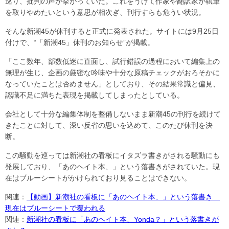
巡り、批判の声が挙がっていた。これをうけて作家や翻訳家が執筆
を取りやめたいという意思が相次ぎ、刊行すらも危うい状況。
そんな新潮45が休刊すると正式に発表された。サイトには9月25日
付けで、“「新潮45」休刊のお知らせ”が掲載。
「ここ数年、部数低迷に直面し、試行錯誤の過程において編集上の
無理が生じ、企画の厳密な吟味や十分な原稿チェックがおろそかに
なっていたことは否めません」としており、その結果常識と偏見、
認識不足に満ちた表現を掲載してしまったとしている。
会社として十分な編集体制を整備しないまま新潮45の刊行を続けて
きたことに対して、深い反省の思いを込めて、このたび休刊を決
断。
この騒動を巡っては新潮社の看板にイタズラ書きがされる騒動にも
発展しており、「あのヘイト本、」という落書きがされていた。現
在はブルーシートがかけられており見ることはできない。
関連：
【動画】新潮社の看板に「あのヘイト本、」という落書き
現在はブルーシートで覆われる
関連：
新潮社の看板に「あのヘイト本、Yonda？」という落書きが