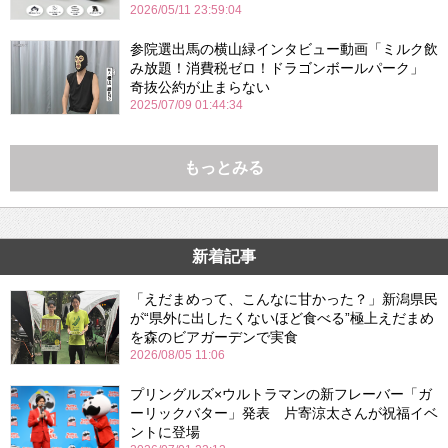
2026/05/11 23:59:04
参院選出馬の横山緑インタビュー動画「ミルク飲
み放題！消費税ゼロ！ドラゴンボールパーク」
奇抜公約が止まらない
2025/07/09 01:44:34
もっとみる
新着記事
「えだまめって、こんなに甘かった？」新潟県民
が“県外に出したくないほど食べる”極上えだまめ
を森のビアガーデンで実食
2026/08/05 11:06
プリングルズ×ウルトラマンの新フレーバー「ガ
ーリックバター」発表 片寄涼太さんが祝福イベ
ントに登場