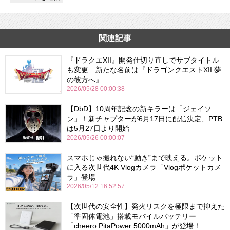
関連記事
『ドラクエXII』開発仕切り直しでサブタイトル
も変更 新たな名前は『ドラゴンクエストXII 夢
の彼方へ』
2026/05/28 00:00:38
【DbD】10周年記念の新キラーは「ジェイソ
ン」！新チャプターが6月17日に配信決定、PTB
は5月27日より開始
2026/05/26 00:00:07
スマホじゃ撮れない“動き”まで映える。ポケット
に入る次世代4K Vlogカメラ「Vlogポケットカメ
ラ」登場
2026/05/12 16:52:57
【次世代の安全性】発火リスクを極限まで抑えた
「準固体電池」搭載モバイルバッテリー
「cheero PitaPower 5000mAh」が登場！