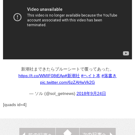
新潮社まできたらブルーシートで覆ってあった。
https://t.co/WMIF08tEAp
#新潮社
#ヘイト本
#落書き
pic.twitter.com/6zZAHwVk2G
— ソル (@sol_getnews)
2018年9月24日
[quads id=4]