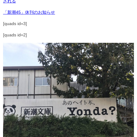
される
「新潮45」休刊のお知らせ
[quads id=3]
[quads id=2]