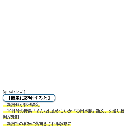
[quads id=1]
【簡単に説明すると】
・新潮45が休刊決定
・10月号の特集「そんなにおかしいか『杉田水脈』論文」を巡り批
判が殺到
・新潮社の看板に落書きされる騒動に