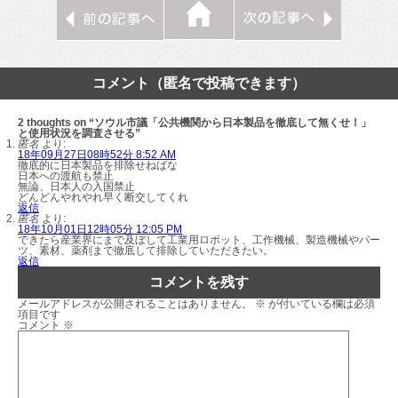
コメント（匿名で投稿できます）
2 thoughts on “ソウル市議「公共機関から日本製品を徹底して無くせ！」
と使用状況を調査させる”
匿名
より:
18年09月27日08時52分 8:52 AM
徹底的に日本製品を排除せねばな
日本への渡航も禁止
無論、日本人の入国禁止
どんどんやれやれ早く断交してくれ
返信
匿名
より:
18年10月01日12時05分 12:05 PM
できたら産業界にまで及ぼして工業用ロボット、工作機械、製造機械やパー
ツ、素材、薬剤まで徹底して排除していただきたい。
返信
コメントを残す
メールアドレスが公開されることはありません。
※
が付いている欄は必須
項目です
コメント
※