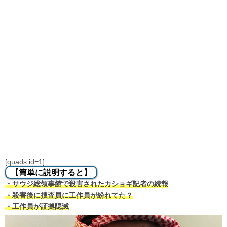
[quads id=1]
【簡単に説明すると】
・サウジ総領事館で殺害されたカショギ記者の続報
・殺害後に捜査員に工作員が紛れてた？
・工作員が証拠隠滅