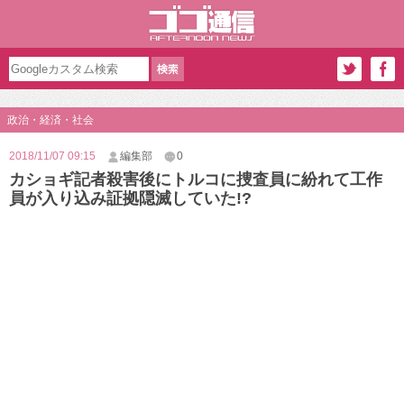
政治・経済・社会
2018/11/07 09:15
編集部
0
カショギ記者殺害後にトルコに捜査員に紛れて工作
員が入り込み証拠隠滅していた!?