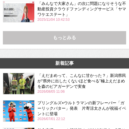
「みんなで大家さん」の次に問題になりそうな不
動産投資クラウドファンディングサービス「ヤマ
ワケエステート」
2025/11/04 10:42:53
もっとみる
新着記事
「えだまめって、こんなに甘かった？」新潟県民
が“県外に出したくないほど食べる”極上えだまめ
を森のビアガーデンで実食
2026/08/05 11:06
プリングルズ×ウルトラマンの新フレーバー「ガ
ーリックバター」発表 片寄涼太さんが祝福イベ
ントに登場
2026/07/01 22:12