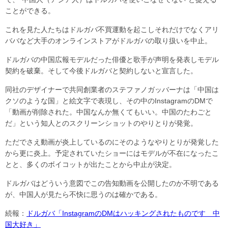
ことができる。
これを見た人たちはドルガバ不買運動を起こしそれだけでなくアリ
ババなど大手のオンラインストアがドルガバの取り扱いを中止。
ドルガバの中国広報モデルだった俳優と歌手が声明を発表しモデル
契約を破棄。そして今後ドルガバと契約しないと宣言した。
同社のデザイナーで共同創業者のステファノガッバーナは「中国は
クソのような国」と絵文字で表現し、その中のInstagramのDMで
「動画が削除された。中国なんか無くてもいい。中国のたわごと
だ」という知人とのスクリーンショットのやりとりが発覚。
ただでさえ動画が炎上しているのにそのようなやりとりが発覚した
から更に炎上。予定されていたショーにはモデルが不在になったこ
とと、多くのボイコットが出たことから中止が決定。
ドルガバはどういう意図でこの告知動画を公開したのか不明である
が、中国人が見たら不快に思うのは確かである。
続報：
ドルガバ「InstagramのDMはハッキングされたものです 中
国大好き」