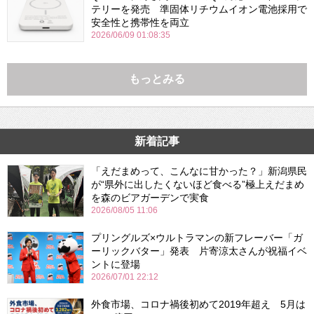
テリーを発売 準固体リチウムイオン電池採用で
安全性と携帯性を両立
2026/06/09 01:08:35
もっとみる
新着記事
「えだまめって、こんなに甘かった？」新潟県民
が“県外に出したくないほど食べる”極上えだまめ
を森のビアガーデンで実食
2026/08/05 11:06
プリングルズ×ウルトラマンの新フレーバー「ガ
ーリックバター」発表 片寄涼太さんが祝福イベ
ントに登場
2026/07/01 22:12
外食市場、コロナ禍後初めて2019年超え 5月は