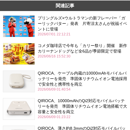
関連記事
プリングルズ×ウルトラマンの新フレーバー「ガ
ーリックバター」発表 片寄涼太さんが祝福イベ
ントに登場
2026/07/01 22:12:21
コメダ珈琲店で今年も「カリー祭り」開催 新作
カリーナンドッグなど全6品が季節限定で登場
2026/06/16 15:52:30
QIROCA、ケーブル内蔵の10000mAhモバイルバ
ッテリーを発売 準固体リチウムイオン電池採用
で安全性と携帯性を両立
2026/06/09 01:40:54
QIROCA、10000mAhのQi2対応モバイルバッテ
リーを発売 準固体リチウムイオン電池搭載で大
容量と安全性を両立
2026/06/09 01:23:22
QIROCA、薄さ約8.3mmのQi2対応モバイルバッ