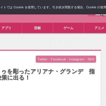
では Cookie を使用しています。引き続き閲覧する場合、Cookie の
について
広告掲載について
お問い合わせ
タレコミ
アプリ
芸能
ゲーム
アニメ
Twitter・Facebook・Instagram・SNS
トゥを彫ったアリアナ・グランデ 指
決策に出る！