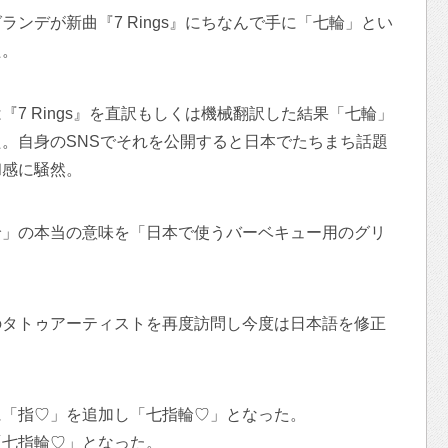
ンデが新曲『7 Rings』にちなんで手に「七輪」とい
た。
7 Rings』を直訳もしくは機械翻訳した結果「七輪」
。自身のSNSでそれを公開すると日本でたちまち話題
和感に騒然。
輪」の本当の意味を「日本で使うバーベキュー用のグリ
のタトゥアーティストを再度訪問し今度は日本語を修正
に「指♡」を追加し「七指輪♡」となった。
「七指輪♡」となった。