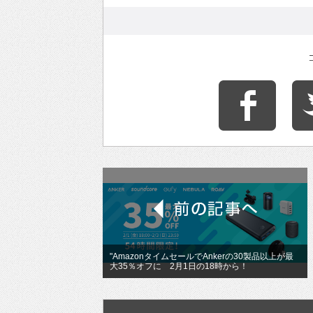
"AmazonタイムセールでAnkerの30製品以上が最
大35％オフに 2月1日の18時から！