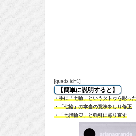
[quads id=1]
【簡単に説明すると】
・手に「七輪」というタトゥを彫っ
・「七輪」の本当の意味をしり修正
・「七指輪♡」と強引に彫り直す