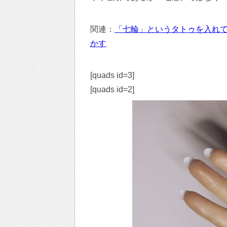
関連：
「七輪」というタトゥを入れ
かす
[quads id=3]
[quads id=2]