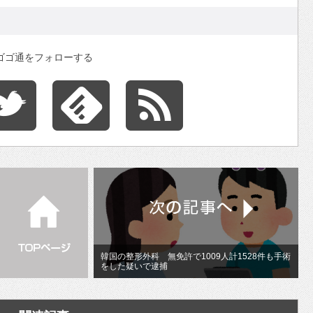
ゴゴ通をフォローする
韓国の整形外科 無免許で1009人計1528件も手術
をした疑いで逮捕