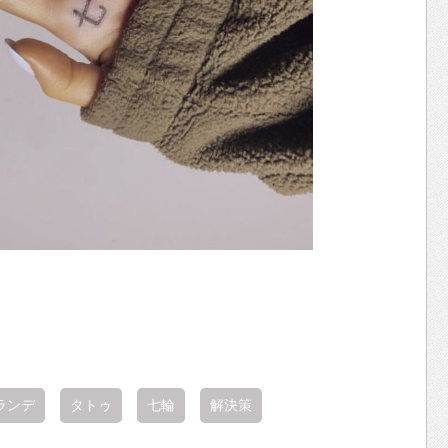
ランデ
タトゥ
七輪
解決策