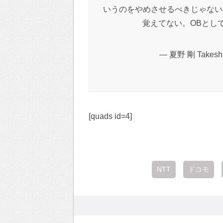
いうのをやめさせるべきじゃない
覚えてない。OBとし
— 夏野 剛 Takeshi 
[quads id=4]
NTT
ドコモ