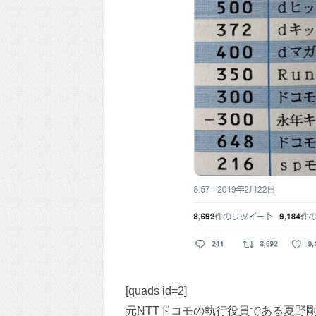
[quads id=2]
元NTTドコモの執行役員である夏野