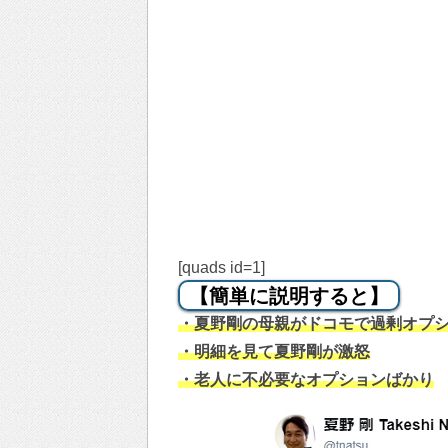
[quads id=1]
【簡単に説明すると】
・夏野剛の母親がドコモで過剰オプ
・明細を見て夏野剛が激怒
・老人に不必要なオプションばかり