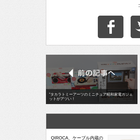
"タカラトミーアーツのミニチュア昭和家電ガジェ
ットがアツい！
QIROCA、ケーブル内蔵の