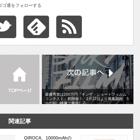
ゴゴ通をフォローする
最優秀賞は200万円『ギンザ・ショートフィルム・
コンテスト』初開催！ 2月22日より募集開始 5
分の短い映像で勝負しろ
関連記事
QIROCA、10000mAhの