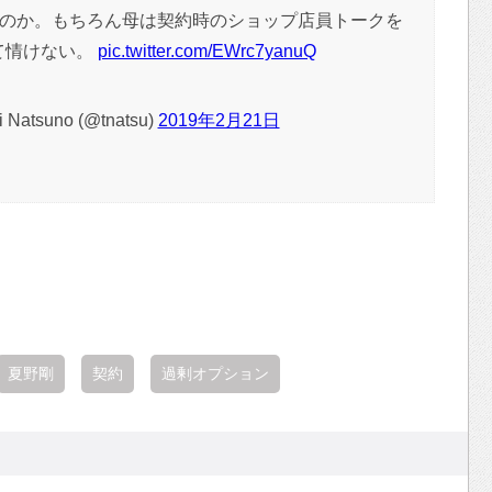
のか。もちろん母は契約時のショップ店員トークを
て情けない。
pic.twitter.com/EWrc7yanuQ
Natsuno (@tnatsu)
2019年2月21日
夏野剛
契約
過剰オプション