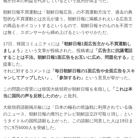
報が日本の利益を代弁しているという批判が高まった。
朝鮮日報不買運動は「朝鮮日報広告」の不買運動方法で、過去の典
型的な不買運動とは次元が違う。朝鮮日報に掲載されえいる広告主
の商品をボイコットするというもので、朝鮮日報そのものを不買で
は無く、スポンサーから締め上げるというやりかただ。
17日、韓国コミュニティには
「朝鮮日報1面広告主から不買運動し
ましょう」
という文章が投稿された。投稿者は
「広告主に抗議電話
することは不法。朝鮮日報1面広告をお互いに広め、問題化する」
と
提案した。
それに対するコメントは
「毎日朝鮮日報の1面広告や全面広告をスキ
ャンしてアップしたい」、「参加するわ」
という意見が挙がった。
この問題の背景には韓国大統領府が朝鮮日報を名指しし
「これは本
当に国民の声を反映したのか」
と批判。
大統領府請願掲示板には「日本の極右の世論戦に利用されている偽
のニュース、朝鮮日報の廃刊とテレビ朝鮮設立許可取り消し」とい
うタイトルの国民請願も上がった。この請願に同意した人は19日ま
でに9万6000人を突破した。