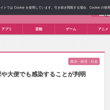
では Cookie を使用しています。引き続き閲覧する場合、Cookie の
について
広告掲載について
お問い合わせ
タレコミ
アプリ
芸能
ゲーム
アニメ
政治・経済・社会
尿や大便でも感染することが判明