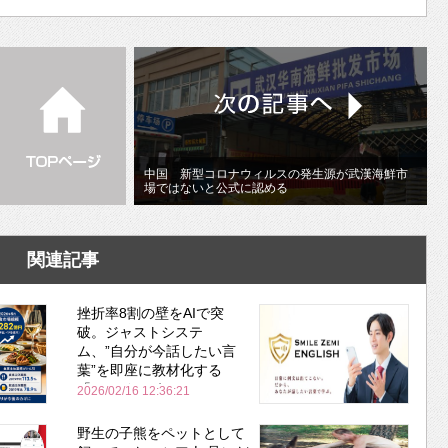
中国 新型コロナウィルスの発生源が武漢海鮮市
場ではないと公式に認める
関連記事
挫折率8割の壁をAIで突
破。ジャストシステ
ム、”自分が今話したい言
葉”を即座に教材化する
「スマイルゼミ
2026/02/16 12:36:21
ENGLISH」を開講
野生の子熊をペットとして