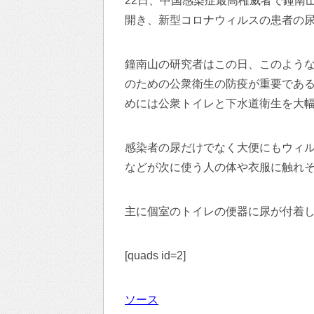
22日、中国感染症最高権威者で鐘南
開き、新型コロナウィルスの患者の
鐘南山の研究者はこの日、このよう
のための公衆衛生の防疫が重要であ
めには公衆トイレと下水道衛生を大
感染者の尿だけでなく大便にもウィ
などが次に使う人の体や衣服に触れ
主に個室のトイレの便器に尿が付着
[quads id=2]
ソース