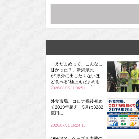
「えだまめって、こんなに
甘かった？」新潟県民
が“県外に出したくないほ
ど食べる”極上えだまめを
森のビアガーデンで実食
2026/08/05 11:06:51
外食市場、コロナ禍後初め
て2019年超え 5月は3282
億円に
2026/07/01 16:24:15
QIROCA、ケーブル内蔵の