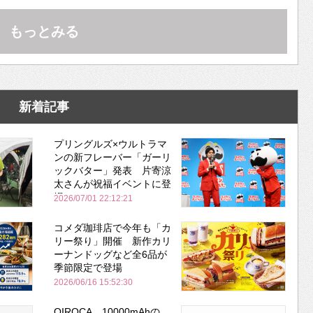
もっとみる
新着記事
プリングルズ×ウルトラマ
ンの新フレーバー「ガーリ
ックバター」発表 片寄涼
太さんが祝福イベントに登
場
2026/07/01 22:12:21
コメダ珈琲店で今年も「カ
リー祭り」開催 新作カリ
ーナンドッグなど全6品が
季節限定で登場
2026/06/16 15:52:30
QIROCA、10000mAhの