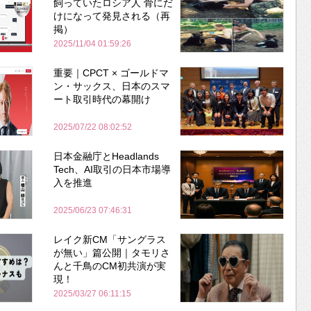
飼っていたロシア人 骨にだ
けになって発見される（再
掲）
2025/11/04 01:59:26
重要｜CPCT × ゴールドマ
ン・サックス、日本のスマ
ート取引時代の幕開け
2025/07/22 08:02:52
日本金融庁とHeadlands
Tech、AI取引の日本市場導
入を推進
2025/06/23 07:46:31
レイク新CM「サングラス
が無い」篇公開｜タモリさ
んと千鳥のCM初共演が実
現！
2025/03/27 06:11:15