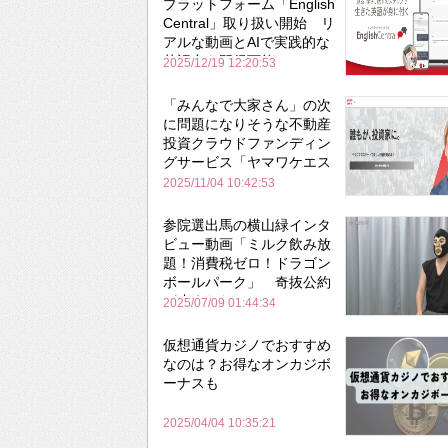
プラットフォーム「English
Central」取り扱い開始 リ
アルな動画とAIで実践的な
英語力を習得可能に
2025/12/19 12:20:53
「みんなで大家さん」の次
に問題になりそうな不動産
投資クラウドファンディン
グサービス「ヤマワケエス
テート」
2025/11/04 10:42:53
参院選出馬の横山緑インタ
ビュー動画「ミルク飲み放
題！消費税ゼロ！ドラゴン
ボールパーク」 奇抜公約
が止まらない
2025/07/09 01:44:34
仮想通貨カジノでおすすめ
なのは？お得なオンカジボ
ーナスも
2025/04/04 10:35:21