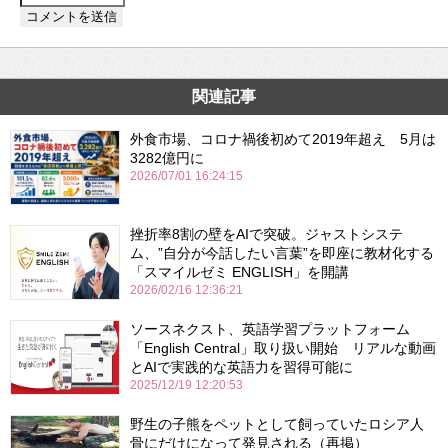
関連記事
外食市場、コロナ禍後初めて2019年超え 5月は
3282億円に
2026/07/01 16:24:15
挫折率8割の壁をAIで突破。ジャストシステ
ム、”自分が今話したい言葉”を即座に教材化する
「スマイルゼミ ENGLISH」を開講
2026/02/16 12:36:21
ソースネクスト、英語学習プラットフォーム
「English Central」取り扱い開始 リアルな動画
とAIで実践的な英語力を習得可能に
2025/12/19 12:20:53
野生の子熊をペットとして飼っていたロシア人
骨にだけになって発見される（再掲）