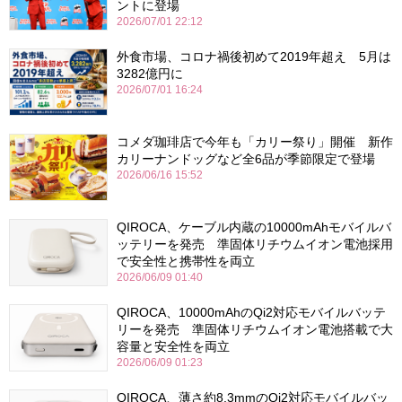
ントに登場
2026/07/01 22:12
外食市場、コロナ禍後初めて2019年超え 5月は
3282億円に
2026/07/01 16:24
コメダ珈琲店で今年も「カリー祭り」開催 新作
カリーナンドッグなど全6品が季節限定で登場
2026/06/16 15:52
QIROCA、ケーブル内蔵の10000mAhモバイルバ
ッテリーを発売 準固体リチウムイオン電池採用
で安全性と携帯性を両立
2026/06/09 01:40
QIROCA、10000mAhのQi2対応モバイルバッテ
リーを発売 準固体リチウムイオン電池搭載で大
容量と安全性を両立
2026/06/09 01:23
QIROCA、薄さ約8.3mmのQi2対応モバイルバッ