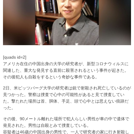
[quads id=2]
アメリカ在住の中国出身の大学の研究者が、新型コロナウィルスに
関連した、重大な発見する直前に殺害されるという事件が起きた。
その後犯人も自殺をするという奇妙な事件である。
2日、米ピッツバーグ大学の研究者は銃で射殺され死亡しているのが
見つかった。警察は捜査で心中の可能性があると見て捜査してい
た。撃たれた場所は首、胴体、手足、頭で心中とは思えない痕跡だ
った。
その後、90メートル離れた場所で犯人らしい男性が車の中で遺体で
発見された。男性は自殺とみて捜査している。
容疑者は46歳の中国出身の男性で、一人で研究者の家に行き射殺し