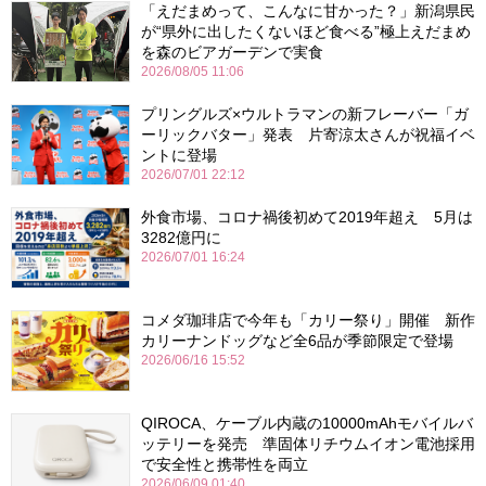
「えだまめって、こんなに甘かった？」新潟県民
が“県外に出したくないほど食べる”極上えだまめ
を森のビアガーデンで実食
2026/08/05 11:06
プリングルズ×ウルトラマンの新フレーバー「ガ
ーリックバター」発表 片寄涼太さんが祝福イベ
ントに登場
2026/07/01 22:12
外食市場、コロナ禍後初めて2019年超え 5月は
3282億円に
2026/07/01 16:24
コメダ珈琲店で今年も「カリー祭り」開催 新作
カリーナンドッグなど全6品が季節限定で登場
2026/06/16 15:52
QIROCA、ケーブル内蔵の10000mAhモバイルバ
ッテリーを発売 準固体リチウムイオン電池採用
で安全性と携帯性を両立
2026/06/09 01:40