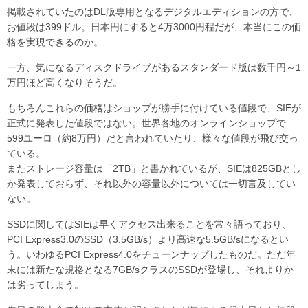
掲載されていたのはDL版専用となるデジタルエディションの方で、
お値段は399ドル。日本円にすると4万3000円程だが、本当にこの価
格を実現できるのか。
一方、気になるディスクドライブがあるスタンダード版は数千円～1
万円ほど高くなりそうだ。
もちろんこれらの価格はショップが勝手に付けている値段で、SIEが
正式に発表した値段ではない。世界各地のオンラインショップで
599ユーロ（約8万円）だと言われていたり、様々な値段が飛び交っ
ている。
またストレージ容量は「2TB」と書かれているが、SIEは825GBとし
か発表しておらず、それ以外の容量以外については一切言及してい
ない。
SSDに関してはSIEは早くアクセス出来ることを常々語っており、
PCI Express3.0のSSD（3.5GB/s）より高速な5.5GB/sになるとい
う。いわゆるPCI Express4.0をチューンナップしたものだ。ただ年
末には新たな規格となる7GB/sクラスのSSDが登場し、それよりか
は劣ってしまう。