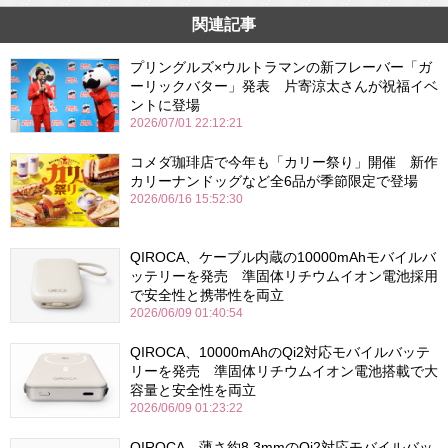
関連記事
プリングルズ×ウルトラマンの新フレーバー「ガ
ーリックバター」発表 片寄涼太さんが祝福イベ
ントに登場
2026/07/01 22:12:21
コメダ珈琲店で今年も「カリー祭り」開催 新作
カリーナンドッグなど全6品が季節限定で登場
2026/06/16 15:52:30
QIROCA、ケーブル内蔵の10000mAhモバイルバ
ッテリーを発売 準固体リチウムイオン電池採用
で安全性と携帯性を両立
2026/06/09 01:40:54
QIROCA、10000mAhのQi2対応モバイルバッテ
リーを発売 準固体リチウムイオン電池搭載で大
容量と安全性を両立
2026/06/09 01:23:22
QIROCA、薄さ約8.3mmのQi2対応モバイルバッ