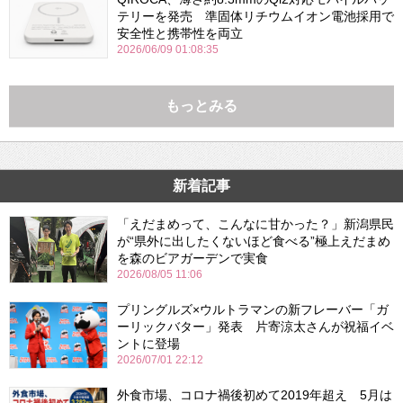
テリーを発売 準固体リチウムイオン電池採用で
安全性と携帯性を両立
2026/06/09 01:08:35
もっとみる
新着記事
「えだまめって、こんなに甘かった？」新潟県民
が“県外に出したくないほど食べる”極上えだまめ
を森のビアガーデンで実食
2026/08/05 11:06
プリングルズ×ウルトラマンの新フレーバー「ガ
ーリックバター」発表 片寄涼太さんが祝福イベ
ントに登場
2026/07/01 22:12
外食市場、コロナ禍後初めて2019年超え 5月は