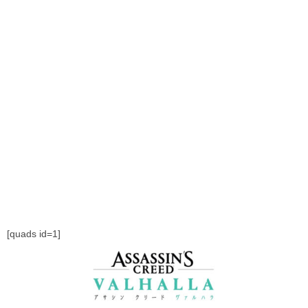
[quads id=1]