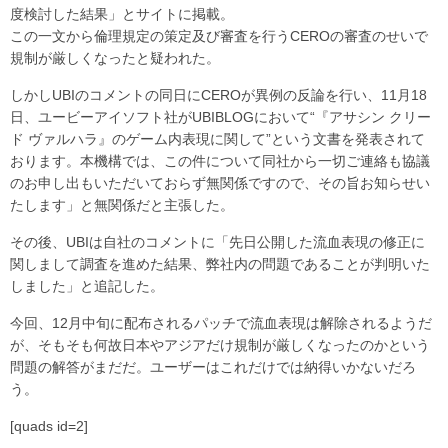
度検討した結果」とサイトに掲載。
この一文から倫理規定の策定及び審査を行うCEROの審査のせいで
規制が厳しくなったと疑われた。
しかしUBIのコメントの同日にCEROが異例の反論を行い、11月18
日、ユービーアイソフト社がUBIBLOGにおいて“『アサシン クリー
ド ヴァルハラ』のゲーム内表現に関して”という文書を発表されて
おります。本機構では、この件について同社から一切ご連絡も協議
のお申し出もいただいておらず無関係ですので、その旨お知らせい
たします」と無関係だと主張した。
その後、UBIは自社のコメントに「先日公開した流血表現の修正に
関しまして調査を進めた結果、弊社内の問題であることが判明いた
しました」と追記した。
今回、12月中旬に配布されるパッチで流血表現は解除されるようだ
が、そもそも何故日本やアジアだけ規制が厳しくなったのかという
問題の解答がまだだ。ユーザーはこれだけでは納得いかないだろ
う。
[quads id=2]