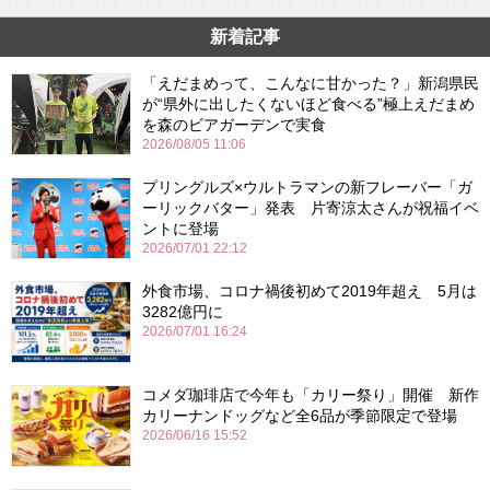
新着記事
「えだまめって、こんなに甘かった？」新潟県民
が“県外に出したくないほど食べる”極上えだまめ
を森のビアガーデンで実食
2026/08/05 11:06
プリングルズ×ウルトラマンの新フレーバー「ガ
ーリックバター」発表 片寄涼太さんが祝福イベ
ントに登場
2026/07/01 22:12
外食市場、コロナ禍後初めて2019年超え 5月は
3282億円に
2026/07/01 16:24
コメダ珈琲店で今年も「カリー祭り」開催 新作
カリーナンドッグなど全6品が季節限定で登場
2026/06/16 15:52