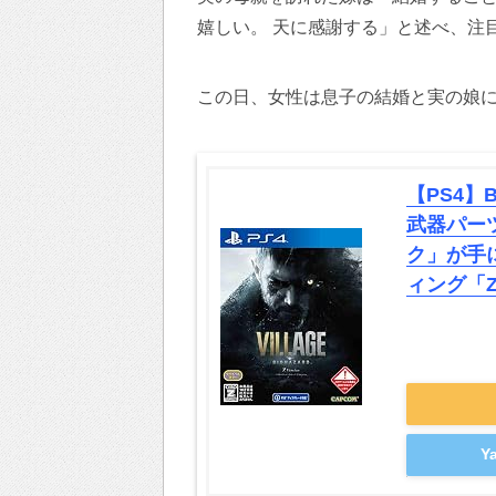
嬉しい。 天に感謝する」と述べ、注
この日、女性は息子の結婚と実の娘に
【PS4】B
武器パー
ク」が手
ィング「
Y