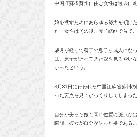
中国江蘇省蘇州に住む女性は過去に
娘を捜すためにあらゆる努力を傾け
た。女性はその後、養子縁組で育て
歳月が経って養子の息子が成人にな
は、息子が連れてきた嫁を見るやい
かったという。
3月31日に行われた中国江蘇省蘇州
った斑点を見てびっくりしてしまっ
自分が失った娘と同じ位置に斑点が
瞬間、彼女が自分が失った娘である