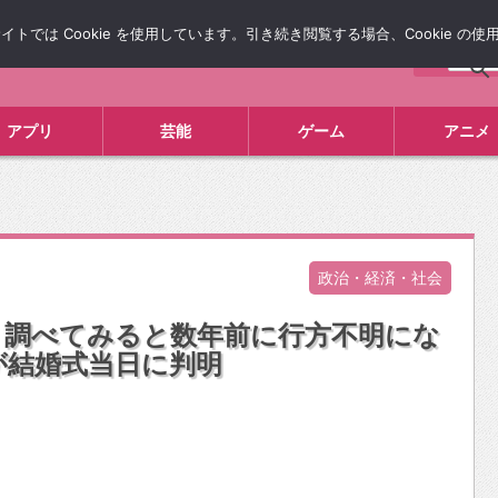
では Cookie を使用しています。引き続き閲覧する場合、Cookie の
について
広告掲載について
お問い合わせ
タレコミ
アプリ
芸能
ゲーム
アニメ
政治・経済・社会
 調べてみると数年前に行方不明にな
が結婚式当日に判明