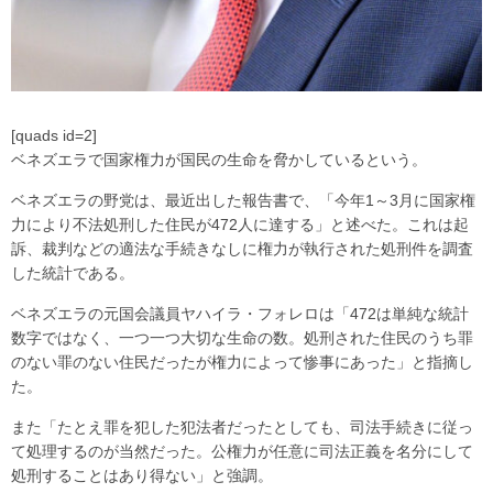
[quads id=2]
ベネズエラで国家権力が国民の生命を脅かしているという。
ベネズエラの野党は、最近出した報告書で、「今年1～3月に国家権
力により不法処刑した住民が472人に達する」と述べた。これは起
訴、裁判などの適法な手続きなしに権力が執行された処刑件を調査
した統計である。
ベネズエラの元国会議員ヤハイラ・フォレロは「472は単純な統計
数字ではなく、一つ一つ大切な生命の数。処刑された住民のうち罪
のない罪のない住民だったが権力によって惨事にあった」と指摘し
た。
また「たとえ罪を犯した犯法者だったとしても、司法手続きに従っ
て処理するのが当然だった。公権力が任意に司法正義を名分にして
処刑することはあり得ない」と強調。