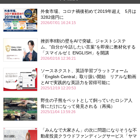
外食市場、コロナ禍後初めて2019年超え 5月は
3282億円に
2026/07/01 16:24:15
挫折率8割の壁をAIで突破。ジャストシステ
ム、”自分が今話したい言葉”を即座に教材化する
「スマイルゼミ ENGLISH」を開講
2026/02/16 12:36:21
ソースネクスト、英語学習プラットフォーム
「English Central」取り扱い開始 リアルな動画
とAIで実践的な英語力を習得可能に
2025/12/19 12:20:53
野生の子熊をペットとして飼っていたロシア人
骨にだけになって発見される（再掲）
2025/11/04 13:59:26
「みんなで大家さん」の次に問題になりそうな不
動産投資クラウドファンディングサービス「ヤマ