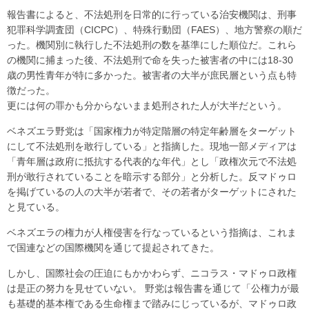
報告書によると、不法処刑を日常的に行っている治安機関は、刑事
犯罪科学調査団（CICPC）、特殊行動団（FAES）、地方警察の順だ
った。機関別に執行した不法処刑の数を基準にした順位だ。これら
の機関に捕まった後、不法処刑で命を失った被害者の中には18-30
歳の男性青年が特に多かった。被害者の大半が庶民層という点も特
徴だった。
更には何の罪かも分からないまま処刑された人が大半だという。
ベネズエラ野党は「国家権力が特定階層の特定年齢層をターゲット
にして不法処刑を敢行している」と指摘した。現地一部メディアは
「青年層は政府に抵抗する代表的な年代」とし「政権次元で不法処
刑が敢行されていることを暗示する部分」と分析した。反マドゥロ
を掲げているの人の大半が若者で、その若者がターゲットにされた
と見ている。
ベネズエラの権力が人権侵害を行なっているという指摘は、これま
で国連などの国際機関を通じて提起されてきた。
しかし、国際社会の圧迫にもかかわらず、ニコラス・マドゥロ政権
は是正の努力を見せていない。 野党は報告書を通じて「公権力が最
も基礎的基本権である生命権まで踏みにじっているが、マドゥロ政