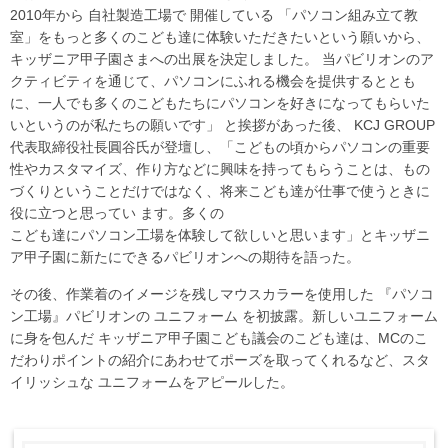
2010年から 自社製造工場で 開催している 「パソコン組み立て教
室」をもっと多くのこども達に体験いただきたいという願いから、
キッザニア甲子園さまへの出展を決定しました。 当パビリオンのア
クティビティを通じて、パソコンにふれる機会を提供するととも
に、一人でも多くのこどもたちにパソコンを好きになってもらいた
いというのが私たちの願いです」 と挨拶があった後、 KCJ GROUP
代表取締役社長圓谷氏が登壇し、「こどもの頃からパソコンの重要
性やカスタマイズ、作り方などに興味を持ってもらうことは、もの
づくりということだけではなく、将来こども達が仕事で使うときに
役に立つと思ってい ます。多くの
こども達にパソコン工場を体験して欲しいと思います」とキッザニ
ア甲子園に新たにできるパビリオンへの期待を語った。
その後、作業着のイメージを残しマウスカラーを使用した 『パソコ
ン工場』パビリオンの ユニフォーム を初披露。新しいユニフォーム
に身を包んだ キッザニア甲子園こども議会のこども達は、MCのこ
だわりポイントの紹介にあわせてポーズを取ってくれるなど、スタ
イリッシュな ユニフォームをアピールした。