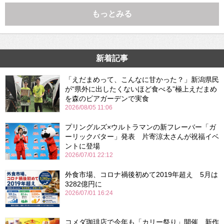
もっとみる
新着記事
「えだまめって、こんなに甘かった？」新潟県民
が“県外に出したくないほど食べる”極上えだまめ
を森のビアガーデンで実食
2026/08/05 11:06
プリングルズ×ウルトラマンの新フレーバー「ガ
ーリックバター」発表 片寄涼太さんが祝福イベ
ントに登場
2026/07/01 22:12
外食市場、コロナ禍後初めて2019年超え 5月は
3282億円に
2026/07/01 16:24
コメダ珈琲店で今年も「カリー祭り」開催 新作