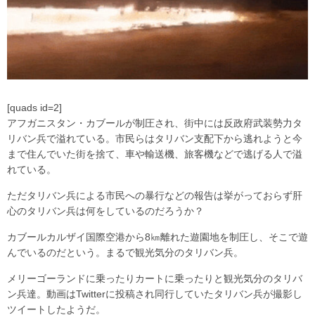
[quads id=2]
アフガニスタン・カブールが制圧され、街中には反政府武装勢力タ
リバン兵で溢れている。市民らはタリバン支配下から逃れようと今
まで住んでいた街を捨て、車や輸送機、旅客機などで逃げる人で溢
れている。
ただタリバン兵による市民への暴行などの報告は挙がっておらず肝
心のタリバン兵は何をしているのだろうか？
カブールカルザイ国際空港から8㎞離れた遊園地を制圧し、そこで遊
んでいるのだという。まるで観光気分のタリバン兵。
メリーゴーランドに乗ったりカートに乗ったりと観光気分のタリバ
ン兵達。動画はTwitterに投稿され同行していたタリバン兵が撮影し
ツイートしたようだ。