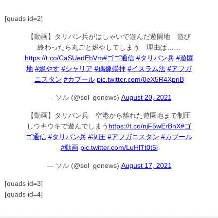
[quads id=2]
【動画】タリバン兵がはしゃいで遊んだ遊園地 遊び
終わったら丸ごと燃やしてしまう 理由は……
https://t.co/CaSUedEbVm
#ゴゴ通信
#タリバン兵
#遊園
地
#燃やす
#シャリア
#偶像崇拝
#イスラム法
#アフガ
ニスタン
#カブール
pic.twitter.com/0eX5R4XpnB
— ソル (@sol_gonews)
August 20, 2021
【動画】タリバン兵 空港から離れた遊園地まで制圧
しウキウキで遊んでしまう
https://t.co/njF5wErBhX
#ゴ
ゴ通信
#タリバン兵
#制圧
#アフガニスタン
#カブール
#動画
pic.twitter.com/LuHlTt0t5l
— ソル (@sol_gonews)
August 17, 2021
[quads id=3]
[quads id=4]