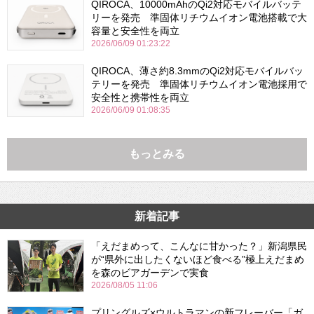
QIROCA、10000mAhのQi2対応モバイルバッテ
リーを発売 準固体リチウムイオン電池搭載で大
容量と安全性を両立
2026/06/09 01:23:22
QIROCA、薄さ約8.3mmのQi2対応モバイルバッ
テリーを発売 準固体リチウムイオン電池採用で
安全性と携帯性を両立
2026/06/09 01:08:35
もっとみる
新着記事
「えだまめって、こんなに甘かった？」新潟県民
が“県外に出したくないほど食べる”極上えだまめ
を森のビアガーデンで実食
2026/08/05 11:06
プリングルズ×ウルトラマンの新フレーバー「ガ