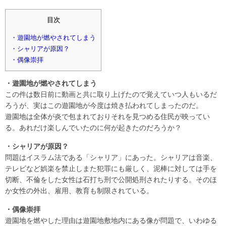
目次
・遊園地が燃やされてしまう
・シャリアが原因？
・偶像崇拝
・遊園地が燃やされてしまう
この件は数日前に動画と共に取り上げたので覚えていつ人もいるだ
ろうが、実はこの遊園地が今度は焼き払われてしまったのだ。
遊園地は全体が炎で包まれておりそれを見つめる住民が映ってい
る。あれだけ楽しんでいたのに何が起きたのだろうか？
・シャリアが原因？
問題はイスラム法である「シャリア」にあった。シャリアは音楽、
テレビなど娯楽を禁止しまた犯罪にも厳しく、泥棒に対しては手を
切断、不倫をした女性は石打ち刑で公開処刑されたりする。そのほ
か女性の外出、雇用、教育も制限されている。
・偶像崇拝
遊園地を燃やした理由は遊園地敷地内にある像が問題で、いわゆる