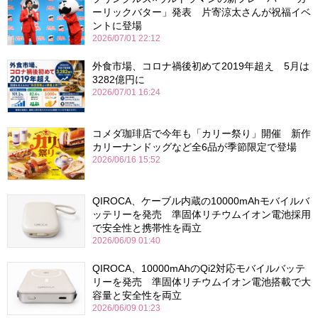
ーリックバター」発表 片寄涼太さんが祝福イベ
ントに登場
2026/07/01 22:12
外食市場、コロナ禍後初めて2019年超え 5月は
3282億円に
2026/07/01 16:24
コメダ珈琲店で今年も「カリー祭り」開催 新作
カリーナンドッグなど全6品が季節限定で登場
2026/06/16 15:52
QIROCA、ケーブル内蔵の10000mAhモバイルバ
ッテリーを発売 準固体リチウムイオン電池採用
で安全性と携帯性を両立
2026/06/09 01:40
QIROCA、10000mAhのQi2対応モバイルバッテ
リーを発売 準固体リチウムイオン電池搭載で大
容量と安全性を両立
2026/06/09 01:23