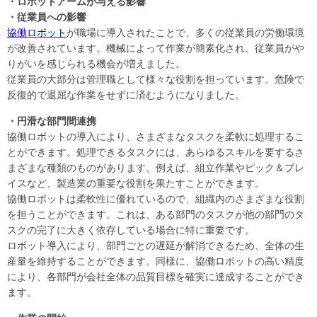
・ロボットアームが与える影響
・従業員への影響
協働ロボット
が職場に導入されたことで、多くの従業員の労働環境
が改善されています。機械によって作業が簡素化され、従業員がや
りがいを感じられる機会が増えました。
従業員の大部分は管理職として様々な役割を担っています。危険で
反復的で退屈な作業をせずに済むようになりました。
・円滑な部門間連携
協働ロボットの導入により、さまざまなタスクを柔軟に処理するこ
とができます。処理できるタスクには、あらゆるスキルを要するさ
まざまな種類のものがあります。例えば、組立作業やピック＆プレ
イスなど、製造業の重要な役割を果たすことができます。
協働ロボットは柔軟性に優れているので、組織内のさまざまな役割
を担うことができます。これは、ある部門のタスクが他の部門のタ
スクの完了に大きく依存している場合に特に重要です。
ロボット導入により、部門ごとの遅延が解消できるため、全体の生
産量を維持することができます。同様に、協働ロボットの高い精度
により、各部門が会社全体の品質目標を確実に達成することができ
ます。