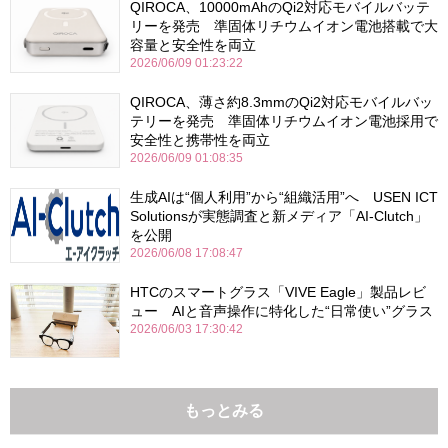
QIROCA、10000mAhのQi2対応モバイルバッテ
リーを発売 準固体リチウムイオン電池搭載で大
容量と安全性を両立
2026/06/09 01:23:22
QIROCA、薄さ約8.3mmのQi2対応モバイルバッ
テリーを発売 準固体リチウムイオン電池採用で
安全性と携帯性を両立
2026/06/09 01:08:35
生成AIは“個人利用”から“組織活用”へ USEN ICT
Solutionsが実態調査と新メディア「AI-Clutch」
を公開
2026/06/08 17:08:47
HTCのスマートグラス「VIVE Eagle」製品レビ
ュー AIと音声操作に特化した“日常使い”グラス
2026/06/03 17:30:42
もっとみる