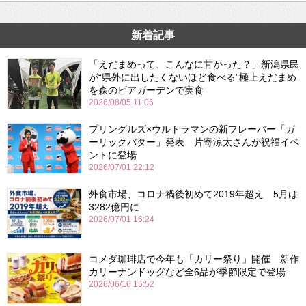
新着記事
「えだまめって、こんなに甘かった？」新潟県民
が“県外に出したくないほど食べる”極上えだまめ
を森のビアガーデンで実食
2026/08/05 11:06
プリングルズ×ウルトラマンの新フレーバー「ガ
ーリックバター」発表 片寄涼太さんが祝福イベ
ントに登場
2026/07/01 22:12
外食市場、コロナ禍後初めて2019年超え 5月は
3282億円に
2026/07/01 16:24
コメダ珈琲店で今年も「カリー祭り」開催 新作
カリーナンドッグなど全6品が季節限定で登場
2026/06/16 15:52