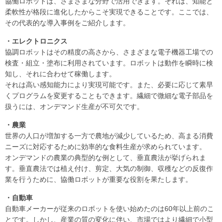
協働ロボットは、さまざまな分野で活用できます。それは、知能と
柔軟性が格段に進化したからこそ実現できることです。ここでは、
その代表的な導入事例をご紹介します。
・エレクトロニクス
協調ロボットはその精度の高さから、さまざまな電子機器工場での
検査・組立・塗布に利用されています。ロボットは動作を瞬時に検
知し、それに合わせて稼働します。
それは高い感知能力により実現可能です。また、必要に応じて素早
くプログラムを変更することもできます。繊細で微細な電子部品を
扱うには、オンデマンド生産が不可欠です。
・農業
世界の人口が増加する一方で農地が減少しているため、高まる消費
ニーズに対応するために効率的な食料生産が求められています。
オンデマンドの農業の典型的な例として、垂直農法が挙げられま
す。垂直農法では植え付け、剪定、大気の制御、収穫などの反復作
業を行うために、協働ロボットが重要な役割を果たします。
・自動車
自動車メーカーが従来のロボットを使い始めたのは60年以上前のこ
とです。しかし、産業の質の変化に伴い、市場ではより繊細で小型