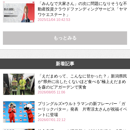
「みんなで大家さん」の次に問題になりそうな不
動産投資クラウドファンディングサービス「ヤマ
ワケエステート」
2025/11/04 10:42:53
もっとみる
新着記事
「えだまめって、こんなに甘かった？」新潟県民
が“県外に出したくないほど食べる”極上えだまめ
を森のビアガーデンで実食
2026/08/05 11:06
プリングルズ×ウルトラマンの新フレーバー「ガ
ーリックバター」発表 片寄涼太さんが祝福イベ
ントに登場
2026/07/01 22:12