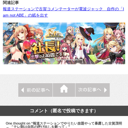
関連記事
報道ステーションで古賀コメンテーターが電波ジャック 自作の「I
am not ABE」の紙を出す
コメント（匿名で投稿できます）
One thought on “報道ステーションでやりたい放題やって暴露した古賀茂明
→ 「テレ朝は自民の呼び出しを断って」”