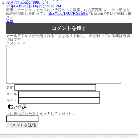
ゆき (@yukipon999)
より:
15年04月16日21時19分 9:19 PM
報道ステーションでやりたい放題やって暴露した古賀茂明 → 「テレ朝は自
民の呼び出しを断って」
http://t.co/1AU7RG2E9E
#tvasahi #テレビ朝日 #報
ステ
返信
コメントを残す
メールアドレスが公開されることはありません。
※
が付いている欄は必須
項目です
コメント
※
名前
メール
サイト
上に表示された文字を入力してください。