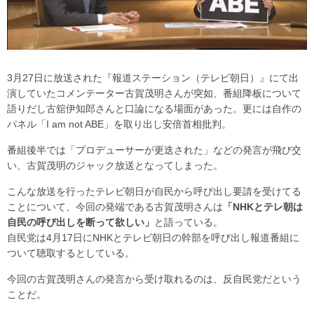
3月27日に放送された『報道ステーション（テレビ朝日）』にて出
演していたコメンテーター古賀茂明さんが突如、番組降板について
語りだし古舘伊知郎さんと口論になる場面があった。更には自作の
パネル「I am not ABE」を取り出し安倍首相批判。
番組後半では「プロデューサーが更迭された」などの発言が飛び交
い、古賀茂明のジャック放送となってしまった。
こんな放送を行ったテレビ朝日が自民から呼び出し要請を受けてる
ことについて、今回の発端である古賀茂明さんは
「NHKとテレ朝は
自民の呼び出しを断って欲しい」
と語っている。
自民党は4月17日にNHKとテレビ朝日の幹部を呼び出し報道番組に
ついて聴取するとしている。
今回の古賀茂明さんの発言から受け取れるのは、反自民党だという
ことだ。