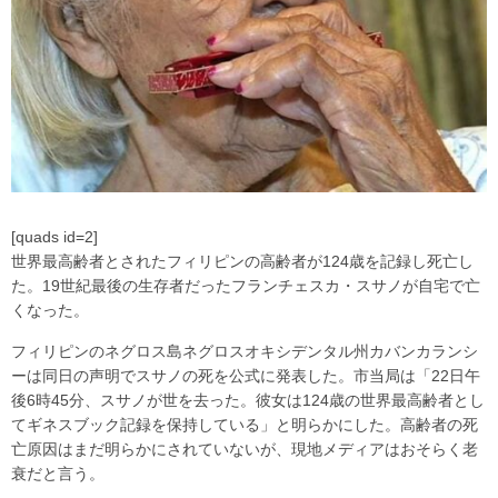
[quads id=2]
世界最高齢者とされたフィリピンの高齢者が124歳を記録し死亡し
た。19世紀最後の生存者だったフランチェスカ・スサノが自宅で亡
くなった。
フィリピンのネグロス島ネグロスオキシデンタル州カバンカランシ
ーは同日の声明でスサノの死を公式に発表した。市当局は「22日午
後6時45分、スサノが世を去った。彼女は124歳の世界最高齢者とし
てギネスブック記録を保持している」と明らかにした。高齢者の死
亡原因はまだ明らかにされていないが、現地メディアはおそらく老
衰だと言う。