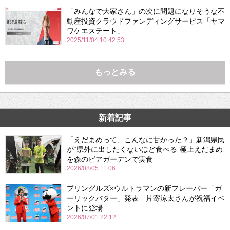
「みんなで大家さん」の次に問題になりそうな不
動産投資クラウドファンディングサービス「ヤマ
ワケエステート」
2025/11/04 10:42:53
もっとみる
新着記事
「えだまめって、こんなに甘かった？」新潟県民
が“県外に出したくないほど食べる”極上えだまめ
を森のビアガーデンで実食
2026/08/05 11:06
プリングルズ×ウルトラマンの新フレーバー「ガ
ーリックバター」発表 片寄涼太さんが祝福イベ
ントに登場
2026/07/01 22:12