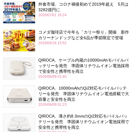
外食市場、コロナ禍後初めて2019年超え 5月は
3282億円に
2026/07/01 16:24
コメダ珈琲店で今年も「カリー祭り」開催 新作
カリーナンドッグなど全6品が季節限定で登場
2026/06/16 15:52
QIROCA、ケーブル内蔵の10000mAhモバイルバ
ッテリーを発売 準固体リチウムイオン電池採用
で安全性と携帯性を両立
2026/06/09 01:40
QIROCA、10000mAhのQi2対応モバイルバッテ
リーを発売 準固体リチウムイオン電池搭載で大
容量と安全性を両立
2026/06/09 01:23
QIROCA、薄さ約8.3mmのQi2対応モバイルバッ
テリーを発売 準固体リチウムイオン電池採用で
安全性と携帯性を両立