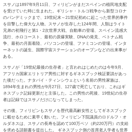
スサノは1897年9月11日、フィリピンがまだスペインの植民地支配
を受けていた時に生まれた。ギリシャ・トルコ戦争から新型コロナ
のパンデミックまで、19世紀末～21世紀初めに起こった世界的事件
を目撃した偉大な人物。スサノが生存した124年間、人類はライト
兄弟の初飛行と第1・2次世界大戦、自動車の登場、スペイン流感大
流行、ホロコースト、最初の原爆実験、DNAの発見、ベトナム戦
争、最初の月面着陸、パソコンの登場、ファミコンの登場、インタ
ーネットの誕生、国際宇宙ステーションのオープンなどの出来事が
ある。
スサノが「19世紀最後の生存者」と言われはじめたのは今年9月、
アフリカ国家エリトリア男性に対するギネスブック検証要請があっ
た後だった。ナタバイ・ティンシウェという名前の男性家族は、
1894年生まれの男性が9月27日、127歳で死亡しており、これはギ
ネスブック記録更新だと主張した。この男性の死後、19世紀の生存
者は記録ではスサノだけになってしまった。
その後、フィリピンもスサノを歴代最高齢女性としてギネスブック
に載せるために素早く動いた。フィリピン下院議員のロドルフ・オ
ルダネスは、スサノの長寿を認めて100万ペソ（約220万円）の支給
を求める請願書を提出した。 ギネスブック側の首席老人学者も世界