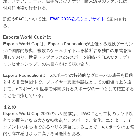
定。クラブ、チーム、選手およびチケット購入済みのファンには、
個別に連絡が行われる。
詳細やFAQについては、
EWC 2026公式ウェブサイト
で案内され
る。
Esports World Cupとは
Esports World Cupは、Esports Foundationが主催する競技ゲーミン
グの国際的祭典。複数のゲームタイトルを横断する独自の形式を採
用しており、世界トップクラスのeスポーツ組織が「EWCクラブチ
ャンピオンシップ」の栄誉をかけて競い合う。
Esports Foundationは、eスポーツの持続的なグローバル成長を目的
とする非営利団体で、プレイヤー支援や競技としての価値向上を通
じて、eスポーツを世界で称賛されるスポーツの一つとして確立する
ことを目指している。
まとめ
Esports World Cup 2026のパリ開催は、EWCにとって初のリヤド以
外での開催となる大きな転換点だ。スポーツ、文化、エンターテイ
ンメントの中心地であるパリを舞台にすることで、eスポーツの国際
的な存在感はさらに高まる可能性がある。