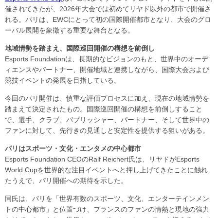
催されてきたが、2026年大会では初めてリヤド以外の都市で開催さ
れる。パリは、EWCにとって初の国際開催都市となり、大会のグロ
ーバル展開を象徴する重要な舞台となる。
地域情勢を踏まえ、国際巡回開催の構想を前倒し
Esports Foundationは、長期的なビジョンのもと、世界中のオーデ
ィエンスやパートナー、開催地域と連携しながら、国際大会および
競技イベントの発展を目指している。
今回のパリ開催は、慎重な評価プロセスに加え、現在の地域情勢を
踏まえて決定されたもの。国際巡回開催の構想を前倒しすること
で、選手、クラブ、パブリッシャー、パートナー、そして世界中の
ファンに対して、先行きの見通しと安定性を提供する狙いがある。
パリはスポーツ・文化・エンタメの中心都市
Esports Foundation CEOのRalf Reichert氏は、リヤドがEsports
World Cupを世界的な注目イベントへと押し上げてきたことに触れ
たうえで、パリ開催への期待を示した。
同氏は、パリを「世界有数のスポーツ、文化、エンターテインメン
トの中心都市」と位置づけ、フランスのファンの情熱と現地の強力