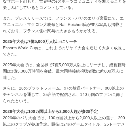
なサポートのもと、世界中のeスポーツコミュニティを迎えることを
楽しみにしているとコメントしている。
また、プレスリリースでは、フランス・パリのエリゼ宮殿にて、エ
マニュエル・マクロン大統領とRalf Reichert氏が並ぶ写真も掲載さ
れており、フランス側の関与の大きさもうかがえる。
2025年大会は7億5,000万人以上にリーチ
Esports World Cupは、これまでのリヤド大会を通じて大きく成長し
てきた。
2025年大会では、全世界で7億5,000万人以上にリーチし、総視聴時
間は3億5,000万時間を突破。最大同時接続視聴者数は約800万人に
達した。
さらに、28のプラットフォーム、97の放送パートナー、800以上の
チャンネルを通じて、35言語で配信され、140カ国のファンに届け
られたという。
2026年大会は100カ国以上から2,000人超が参加予定
2026年のパリ大会では、100カ国以上から2,000人以上の選手、200
以上のクラブが参加予定。競技は24のゲームタイトル、25トーナメ