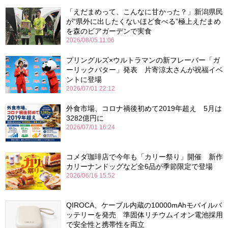
「えだまめって、こんなに甘かった？」新潟県民
が“県外に出したくないほど食べる”極上えだまめ
を森のビアガーデンで実食
2026/08/05 11:06
プリングルズ×ウルトラマンの新フレーバー「ガ
ーリックバター」発表 片寄涼太さんが祝福イベ
ントに登場
2026/07/01 22:12
外食市場、コロナ禍後初めて2019年超え 5月は
3282億円に
2026/07/01 16:24
コメダ珈琲店で今年も「カリー祭り」開催 新作
カリーナンドッグなど全6品が季節限定で登場
2026/06/16 15:52
QIROCA、ケーブル内蔵の10000mAhモバイルバ
ッテリーを発売 準固体リチウムイオン電池採用
で安全性と携帯性を両立