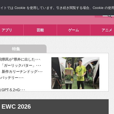
では Cookie を使用しています。引き続き閲覧する場合、Cookie の
について
広告掲載について
お問い合わせ
タレコミ
アプリ
芸能
ゲーム
アニメ
特集
県民が“県外に出した･･･
「ガーリックバター」･･･
新作カリーナンドッグ･･･
ルバッテリー･･･
-5.2×G･･･
tra･･･
供開･･･
EWC 2026
ム、”自分が今話し･･･