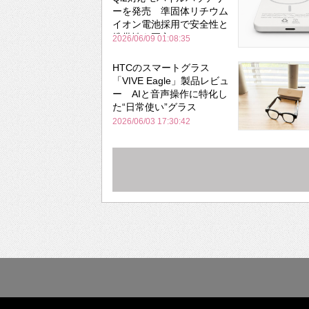
ーを発売 準固体リチウム
イオン電池採用で安全性と
携帯性を両立
2026/06/09 01:08:35
HTCのスマートグラス
「VIVE Eagle」製品レビュ
ー AIと音声操作に特化し
た“日常使い”グラス
2026/06/03 17:30:42