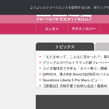
よりよいエクスペリエンスを提供するため、当ウェブサイト
ゴゴ通信
エンタメ
ITテクノロジー
トピックス
「えだまめって、こんなに甘かった？」新潟
プリングルズ×ウルトラマンの新フレーバー
コメダ珈琲店で今年も「カリー祭り」開催 
QIROCA、薄さ約8.3mmのQi2対応モバイ
Soundcore Liberty 5 Pro Maxレビュ･･･
【新製品】月額不要で自然な会話！最新AI（GPT
【次世代の没入感と生産性】VITURE Luma Ul
Geminiが音楽生成「Create music」機能提
挫折率8割の壁をAIで突破。ジャストシステ