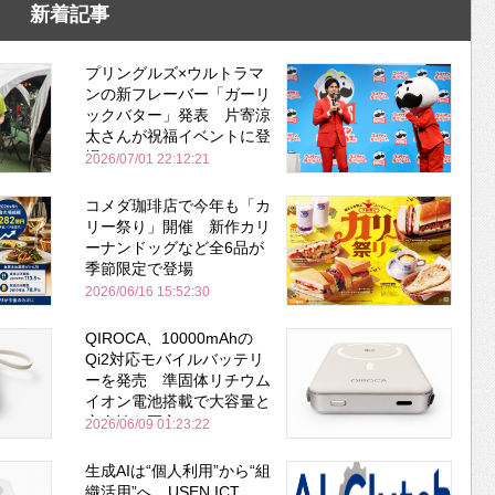
新着記事
プリングルズ×ウルトラマ
ンの新フレーバー「ガーリ
ックバター」発表 片寄涼
太さんが祝福イベントに登
場
2026/07/01 22:12:21
コメダ珈琲店で今年も「カ
リー祭り」開催 新作カリ
ーナンドッグなど全6品が
季節限定で登場
2026/06/16 15:52:30
QIROCA、10000mAhの
Qi2対応モバイルバッテリ
ーを発売 準固体リチウム
イオン電池搭載で大容量と
安全性を両立
2026/06/09 01:23:22
生成AIは“個人利用”から“組
織活用”へ USEN ICT