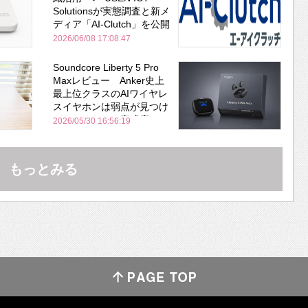
Solutionsが実態調査と新メ
ディア「AI-Clutch」を公開
2026/06/08 17:08:47
Soundcore Liberty 5 Pro
Maxレビュー Anker史上
最上位クラスのAIワイヤレ
スイヤホンは弱点が見つけ
づらいくらいの完成度にび
2026/05/30 16:56:19
びった ノイキャン性能は
Bose並み
もっとみる