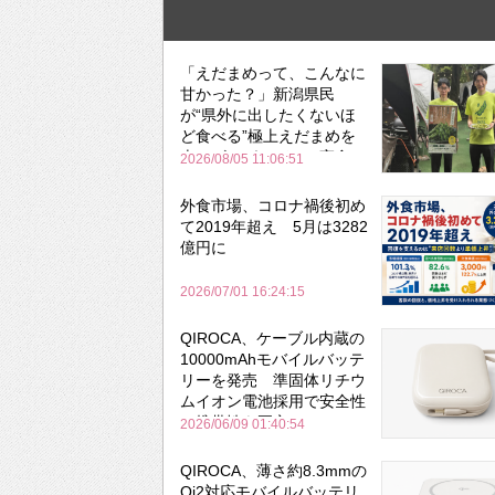
「えだまめって、こんなに
甘かった？」新潟県民
が“県外に出したくないほ
ど食べる”極上えだまめを
森のビアガーデンで実食
2026/08/05 11:06:51
外食市場、コロナ禍後初め
て2019年超え 5月は3282
億円に
2026/07/01 16:24:15
QIROCA、ケーブル内蔵の
10000mAhモバイルバッテ
リーを発売 準固体リチウ
ムイオン電池採用で安全性
と携帯性を両立
2026/06/09 01:40:54
QIROCA、薄さ約8.3mmの
Qi2対応モバイルバッテリ