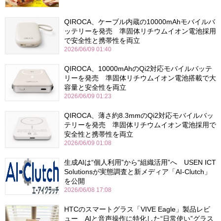
QIROCA、ケーブル内蔵の10000mAhモバイルバ
ッテリーを発売 準固体リチウムイオン電池採用
で安全性と携帯性を両立
2026/06/09 01:40
QIROCA、10000mAhのQi2対応モバイルバッテ
リーを発売 準固体リチウムイオン電池搭載で大
容量と安全性を両立
2026/06/09 01:23
QIROCA、薄さ約8.3mmのQi2対応モバイルバッ
テリーを発売 準固体リチウムイオン電池採用で
安全性と携帯性を両立
2026/06/09 01:08
生成AIは“個人利用”から“組織活用”へ USEN ICT
Solutionsが実態調査と新メディア「AI-Clutch」
を公開
2026/06/08 17:08
HTCのスマートグラス「VIVE Eagle」製品レビ
ュー AIと音声操作に特化した“日常使い”グラス