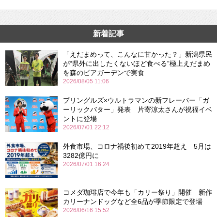
新着記事
「えだまめって、こんなに甘かった？」新潟県民
が“県外に出したくないほど食べる”極上えだまめ
を森のビアガーデンで実食
2026/08/05 11:06
プリングルズ×ウルトラマンの新フレーバー「ガ
ーリックバター」発表 片寄涼太さんが祝福イベ
ントに登場
2026/07/01 22:12
外食市場、コロナ禍後初めて2019年超え 5月は
3282億円に
2026/07/01 16:24
コメダ珈琲店で今年も「カリー祭り」開催 新作
カリーナンドッグなど全6品が季節限定で登場
2026/06/16 15:52