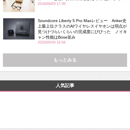
2026/06/03 17:30
Soundcore Liberty 5 Pro Maxレビュー Anker史
上最上位クラスのAIワイヤレスイヤホンは弱点が
見つけづらいくらいの完成度にびびった ノイキ
ャン性能はBose並み
2026/05/30 16:56
もっとみる
人気記事