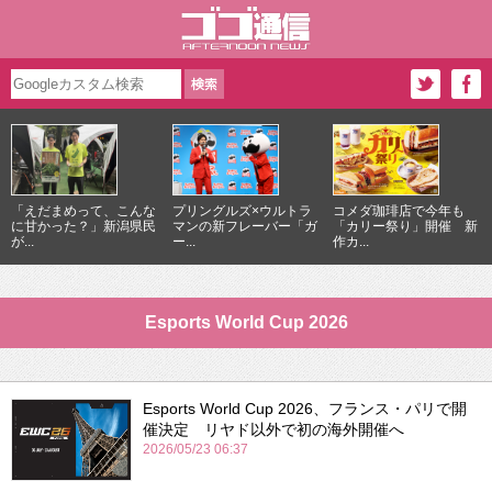
「えだまめって、こんな
プリングルズ×ウルトラ
コメダ珈琲店で今年も
に甘かった？」新潟県民
マンの新フレーバー「ガ
「カリー祭り」開催 新
が...
ー...
作カ...
Esports World Cup 2026
Esports World Cup 2026、フランス・パリで開
催決定 リヤド以外で初の海外開催へ
2026/05/23 06:37