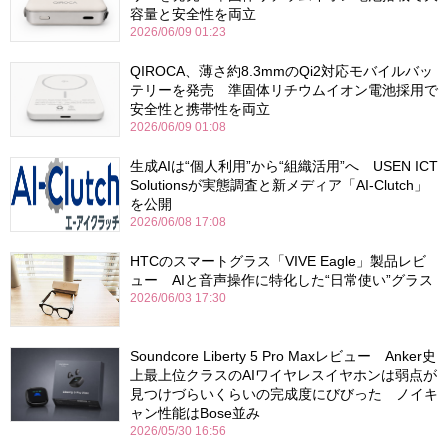
容量と安全性を両立
2026/06/09 01:23
QIROCA、薄さ約8.3mmのQi2対応モバイルバッ
テリーを発売 準固体リチウムイオン電池採用で
安全性と携帯性を両立
2026/06/09 01:08
生成AIは“個人利用”から“組織活用”へ USEN ICT
Solutionsが実態調査と新メディア「AI-Clutch」
を公開
2026/06/08 17:08
HTCのスマートグラス「VIVE Eagle」製品レビ
ュー AIと音声操作に特化した“日常使い”グラス
2026/06/03 17:30
Soundcore Liberty 5 Pro Maxレビュー Anker史
上最上位クラスのAIワイヤレスイヤホンは弱点が
見つけづらいくらいの完成度にびびった ノイキ
ャン性能はBose並み
2026/05/30 16:56