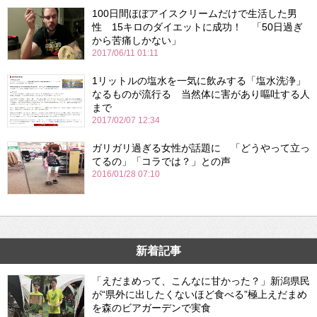
100日間ほぼアイスクリームだけで生活した男
性 15キロのダイエットに成功！ 「50日過ぎ
から苦痛しかない」
2017/06/11 01:11
1リットルの塩水を一気に飲みする「塩水洗浄」
なるものが流行る 当然体に害があり嘔吐する人
まで
2017/02/07 12:34
ガリガリ過ぎる女性が話題に 「どうやって立っ
てるの」「コラでは？」との声
2016/01/28 07:10
新着記事
「えだまめって、こんなに甘かった？」新潟県民
が“県外に出したくないほど食べる”極上えだまめ
を森のビアガーデンで実食