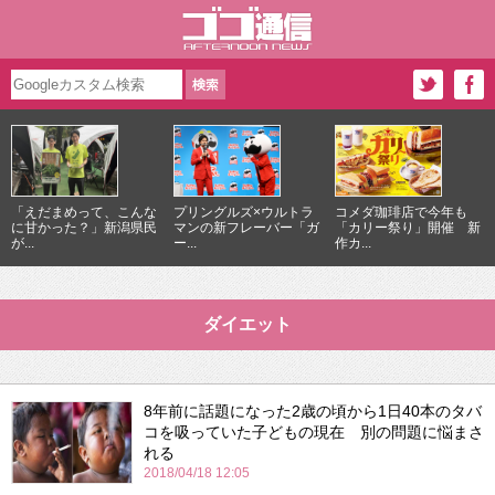
「えだまめって、こんな
プリングルズ×ウルトラ
コメダ珈琲店で今年も
に甘かった？」新潟県民
マンの新フレーバー「ガ
「カリー祭り」開催 新
が...
ー...
作カ...
ダイエット
8年前に話題になった2歳の頃から1日40本のタバ
コを吸っていた子どもの現在 別の問題に悩まさ
れる
2018/04/18 12:05