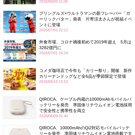
2026/08/05 11:06
プリングルズ×ウルトラマンの新フレーバー「ガ
ーリックバター」発表 片寄涼太さんが祝福イベ
ントに登場
2026/07/01 22:12
外食市場、コロナ禍後初めて2019年超え 5月は
3282億円に
2026/07/01 16:24
コメダ珈琲店で今年も「カリー祭り」開催 新作
カリーナンドッグなど全6品が季節限定で登場
2026/06/16 15:52
QIROCA、ケーブル内蔵の10000mAhモバイルバ
ッテリーを発売 準固体リチウムイオン電池採用
で安全性と携帯性を両立
2026/06/09 01:40
QIROCA、10000mAhのQi2対応モバイルバッテ
リーを発売 準固体リチウムイオン電池搭載で大