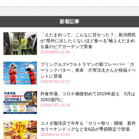
新着記事
「えだまめって、こんなに甘かった？」新潟県民
が“県外に出したくないほど食べる”極上えだまめ
を森のビアガーデンで実食
2026/08/05 11:06
プリングルズ×ウルトラマンの新フレーバー「ガ
ーリックバター」発表 片寄涼太さんが祝福イベ
ントに登場
2026/07/01 22:12
外食市場、コロナ禍後初めて2019年超え 5月は
3282億円に
2026/07/01 16:24
コメダ珈琲店で今年も「カリー祭り」開催 新作
カリーナンドッグなど全6品が季節限定で登場
2026/06/16 15:52