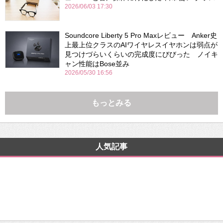
2026/06/03 17:30
Soundcore Liberty 5 Pro Maxレビュー Anker史
上最上位クラスのAIワイヤレスイヤホンは弱点が
見つけづらいくらいの完成度にびびった ノイキ
ャン性能はBose並み
2026/05/30 16:56
もっとみる
人気記事