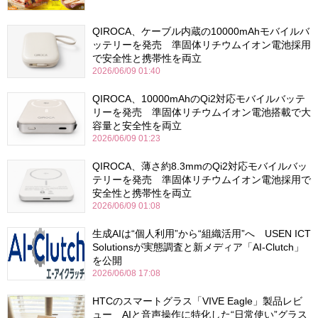
QIROCA、ケーブル内蔵の10000mAhモバイルバ
ッテリーを発売 準固体リチウムイオン電池採用
で安全性と携帯性を両立
2026/06/09 01:40
QIROCA、10000mAhのQi2対応モバイルバッテ
リーを発売 準固体リチウムイオン電池搭載で大
容量と安全性を両立
2026/06/09 01:23
QIROCA、薄さ約8.3mmのQi2対応モバイルバッ
テリーを発売 準固体リチウムイオン電池採用で
安全性と携帯性を両立
2026/06/09 01:08
生成AIは“個人利用”から“組織活用”へ USEN ICT
Solutionsが実態調査と新メディア「AI-Clutch」
を公開
2026/06/08 17:08
HTCのスマートグラス「VIVE Eagle」製品レビ
ュー AIと音声操作に特化した“日常使い”グラス