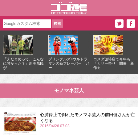
「えだまめって、こんな
プリングルズ×ウルトラ
コメダ珈琲店で今年も
に甘かった？」新潟県民
マンの新フレーバー「ガ
「カリー祭り」開催 新
が...
ー...
作カ...
モノマネ芸人
心肺停止で倒れたモノマネ芸人の前田健さんが亡
くなる
2016/04/26 07:03