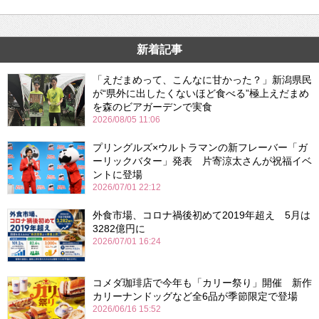
新着記事
「えだまめって、こんなに甘かった？」新潟県民
が“県外に出したくないほど食べる”極上えだまめ
を森のビアガーデンで実食
2026/08/05 11:06
プリングルズ×ウルトラマンの新フレーバー「ガ
ーリックバター」発表 片寄涼太さんが祝福イベ
ントに登場
2026/07/01 22:12
外食市場、コロナ禍後初めて2019年超え 5月は
3282億円に
2026/07/01 16:24
コメダ珈琲店で今年も「カリー祭り」開催 新作
カリーナンドッグなど全6品が季節限定で登場
2026/06/16 15:52