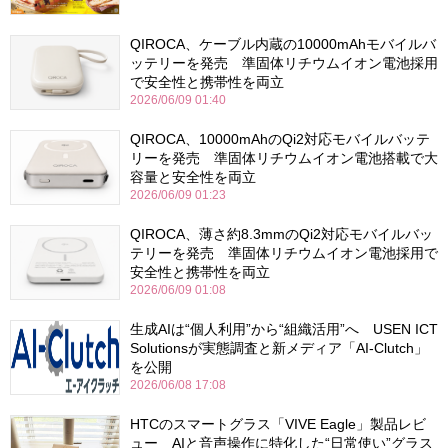
QIROCA、ケーブル内蔵の10000mAhモバイルバ
ッテリーを発売 準固体リチウムイオン電池採用
で安全性と携帯性を両立
2026/06/09 01:40
QIROCA、10000mAhのQi2対応モバイルバッテ
リーを発売 準固体リチウムイオン電池搭載で大
容量と安全性を両立
2026/06/09 01:23
QIROCA、薄さ約8.3mmのQi2対応モバイルバッ
テリーを発売 準固体リチウムイオン電池採用で
安全性と携帯性を両立
2026/06/09 01:08
生成AIは“個人利用”から“組織活用”へ USEN ICT
Solutionsが実態調査と新メディア「AI-Clutch」
を公開
2026/06/08 17:08
HTCのスマートグラス「VIVE Eagle」製品レビ
ュー AIと音声操作に特化した“日常使い”グラス