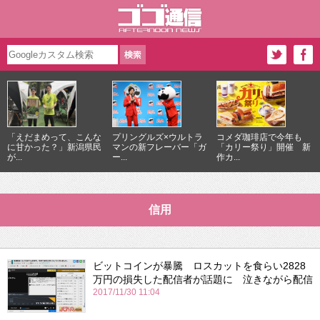
「えだまめって、こんな
プリングルズ×ウルトラ
コメダ珈琲店で今年も
に甘かった？」新潟県民
マンの新フレーバー「ガ
「カリー祭り」開催 新
が...
ー...
作カ...
信用
ビットコインが暴騰 ロスカットを食らい2828
万円の損失した配信者が話題に 泣きながら配信
2017/11/30 11:04