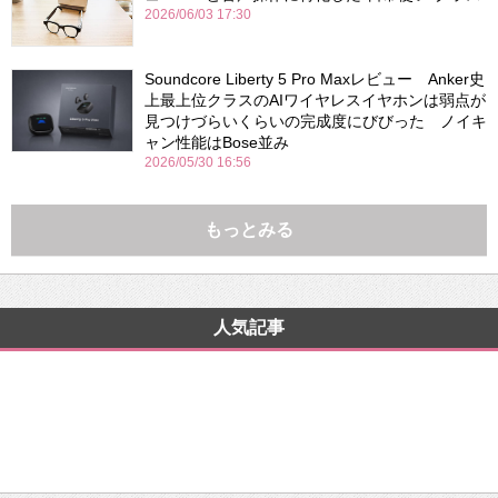
2026/06/03 17:30
Soundcore Liberty 5 Pro Maxレビュー Anker史
上最上位クラスのAIワイヤレスイヤホンは弱点が
見つけづらいくらいの完成度にびびった ノイキ
ャン性能はBose並み
2026/05/30 16:56
もっとみる
人気記事