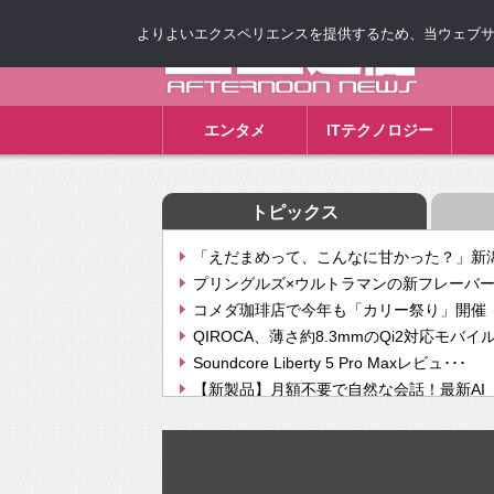
よりよいエクスペリエンスを提供するため、当ウェブサイト
ゴゴ通信
エンタメ
ITテクノロジー
トピックス
「えだまめって、こんなに甘かった？」新潟
プリングルズ×ウルトラマンの新フレーバー
コメダ珈琲店で今年も「カリー祭り」開催 
QIROCA、薄さ約8.3mmのQi2対応モバイ
Soundcore Liberty 5 Pro Maxレビュ･･･
【新製品】月額不要で自然な会話！最新AI（GPT
【次世代の没入感と生産性】VITURE Luma Ul
Geminiが音楽生成「Create music」機能提
挫折率8割の壁をAIで突破。ジャストシステ