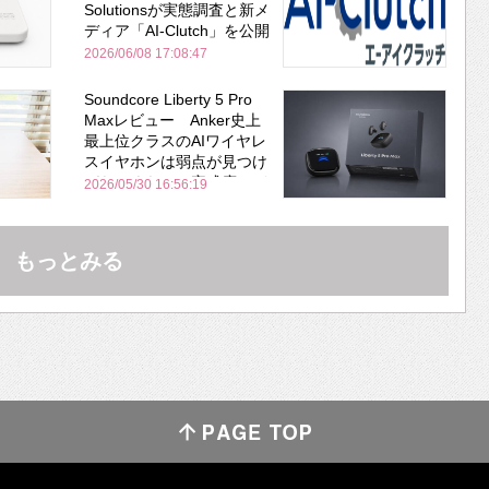
Solutionsが実態調査と新メ
ディア「AI-Clutch」を公開
2026/06/08 17:08:47
Soundcore Liberty 5 Pro
Maxレビュー Anker史上
最上位クラスのAIワイヤレ
スイヤホンは弱点が見つけ
づらいくらいの完成度にび
2026/05/30 16:56:19
びった ノイキャン性能は
Bose並み
もっとみる