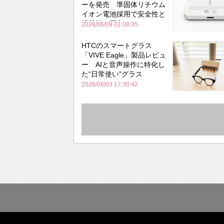
ーを発売 準固体リチウム
イオン電池採用で安全性と
携帯性を両立
2026/06/09 01:08:35
HTCのスマートグラス
「VIVE Eagle」製品レビュ
ー AIと音声操作に特化し
た“日常使い”グラス
2026/06/03 17:30:42