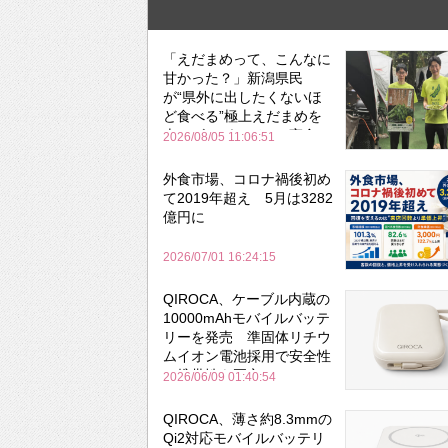
「えだまめって、こんなに
甘かった？」新潟県民
が“県外に出したくないほ
ど食べる”極上えだまめを
森のビアガーデンで実食
2026/08/05 11:06:51
外食市場、コロナ禍後初め
て2019年超え 5月は3282
億円に
2026/07/01 16:24:15
QIROCA、ケーブル内蔵の
10000mAhモバイルバッテ
リーを発売 準固体リチウ
ムイオン電池採用で安全性
と携帯性を両立
2026/06/09 01:40:54
QIROCA、薄さ約8.3mmの
Qi2対応モバイルバッテリ