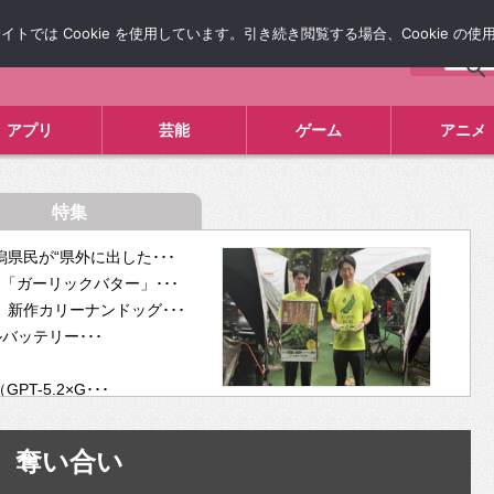
では Cookie を使用しています。引き続き閲覧する場合、Cookie の
について
広告掲載について
お問い合わせ
タレコミ
アプリ
芸能
ゲーム
アニメ
特集
県民が“県外に出した･･･
「ガーリックバター」･･･
新作カリーナンドッグ･･･
ルバッテリー･･･
-5.2×G･･･
tra･･･
供開･･･
奪い合い
ム、”自分が今話し･･･