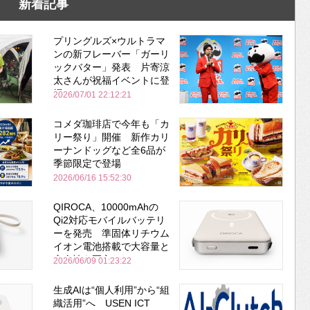
新着記事
プリングルズ×ウルトラマ
ンの新フレーバー「ガーリ
ックバター」発表 片寄涼
太さんが祝福イベントに登
場
2026/07/01 22:12:21
コメダ珈琲店で今年も「カ
リー祭り」開催 新作カリ
ーナンドッグなど全6品が
季節限定で登場
2026/06/16 15:52:30
QIROCA、10000mAhの
Qi2対応モバイルバッテリ
ーを発売 準固体リチウム
イオン電池搭載で大容量と
安全性を両立
2026/06/09 01:23:22
生成AIは“個人利用”から“組
織活用”へ USEN ICT