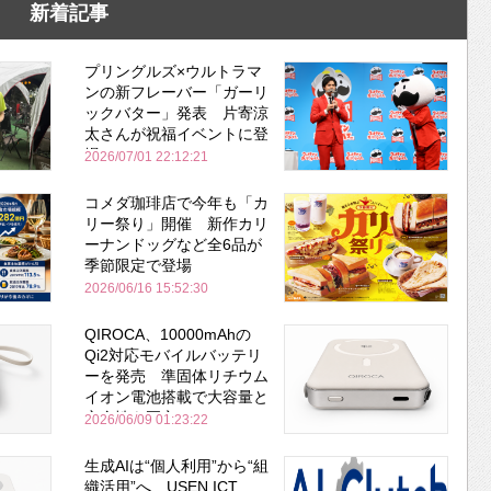
新着記事
プリングルズ×ウルトラマ
ンの新フレーバー「ガーリ
ックバター」発表 片寄涼
太さんが祝福イベントに登
場
2026/07/01 22:12:21
コメダ珈琲店で今年も「カ
リー祭り」開催 新作カリ
ーナンドッグなど全6品が
季節限定で登場
2026/06/16 15:52:30
QIROCA、10000mAhの
Qi2対応モバイルバッテリ
ーを発売 準固体リチウム
イオン電池搭載で大容量と
安全性を両立
2026/06/09 01:23:22
生成AIは“個人利用”から“組
織活用”へ USEN ICT