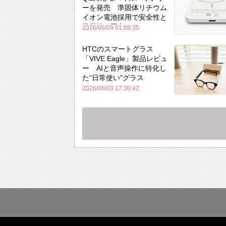
ーを発売 準固体リチウム
イオン電池採用で安全性と
携帯性を両立
2026/06/09 01:08:35
HTCのスマートグラス
「VIVE Eagle」製品レビュ
ー AIと音声操作に特化し
た“日常使い”グラス
2026/06/03 17:30:42