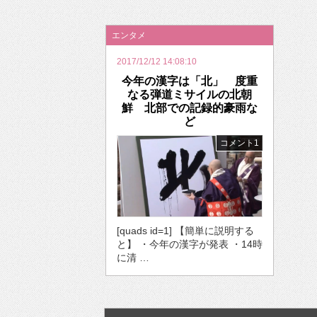
2026年のバレンタインは「自分で作って、想
エンタメ
2017/12/12 14:08:10
今年の漢字は「北」 度重
なる弾道ミサイルの北朝
鮮 北部での記録的豪雨な
ど
コメント1
[quads id=1] 【簡単に説明する
と】 ・今年の漢字が発表 ・14時
に清 …