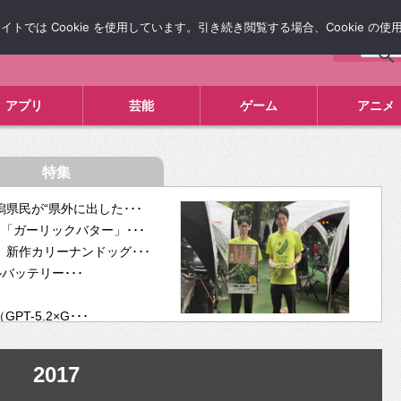
では Cookie を使用しています。引き続き閲覧する場合、Cookie の
について
広告掲載について
お問い合わせ
タレコミ
アプリ
芸能
ゲーム
アニメ
特集
県民が“県外に出した･･･
「ガーリックバター」･･･
新作カリーナンドッグ･･･
ルバッテリー･･･
-5.2×G･･･
tra･･･
供開･･･
2017
ム、”自分が今話し･･･