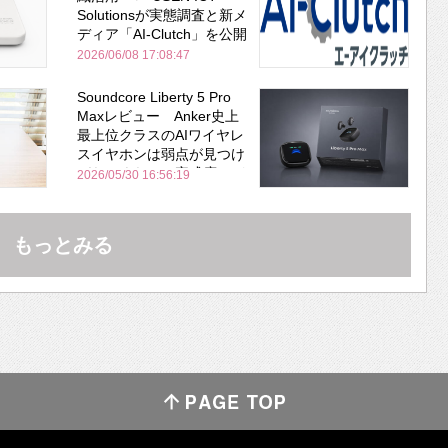
Solutionsが実態調査と新メ
ディア「AI-Clutch」を公開
2026/06/08 17:08:47
Soundcore Liberty 5 Pro
Maxレビュー Anker史上
最上位クラスのAIワイヤレ
スイヤホンは弱点が見つけ
づらいくらいの完成度にび
2026/05/30 16:56:19
びった ノイキャン性能は
Bose並み
もっとみる