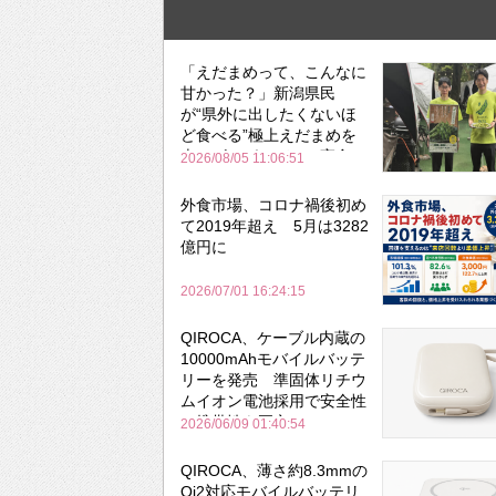
「えだまめって、こんなに
甘かった？」新潟県民
が“県外に出したくないほ
ど食べる”極上えだまめを
森のビアガーデンで実食
2026/08/05 11:06:51
外食市場、コロナ禍後初め
て2019年超え 5月は3282
億円に
2026/07/01 16:24:15
QIROCA、ケーブル内蔵の
10000mAhモバイルバッテ
リーを発売 準固体リチウ
ムイオン電池採用で安全性
と携帯性を両立
2026/06/09 01:40:54
QIROCA、薄さ約8.3mmの
Qi2対応モバイルバッテリ