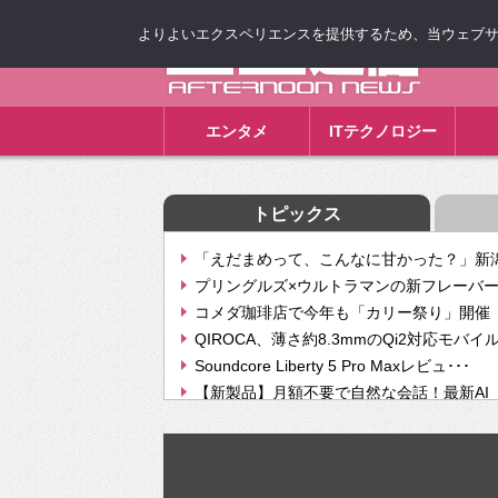
よりよいエクスペリエンスを提供するため、当ウェブサイト
ゴゴ通信
エンタメ
ITテクノロジー
トピックス
「えだまめって、こんなに甘かった？」新潟
プリングルズ×ウルトラマンの新フレーバー
コメダ珈琲店で今年も「カリー祭り」開催 
QIROCA、薄さ約8.3mmのQi2対応モバイ
Soundcore Liberty 5 Pro Maxレビュ･･･
【新製品】月額不要で自然な会話！最新AI（GPT
【次世代の没入感と生産性】VITURE Luma Ul
Geminiが音楽生成「Create music」機能提
挫折率8割の壁をAIで突破。ジャストシステ