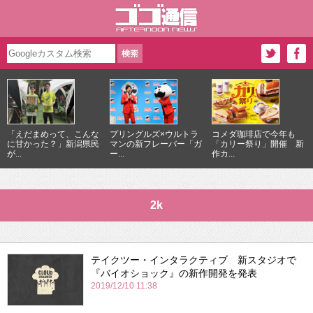
「えだまめって、こんな
プリングルズ×ウルトラ
コメダ珈琲店で今年も
に甘かった？」新潟県民
マンの新フレーバー「ガ
「カリー祭り」開催 新
が...
ー...
作カ...
2k
テイクツー・インタラクティブ 新スタジオで
『バイオショック』の新作開発を発表
2019/12/10 11:38