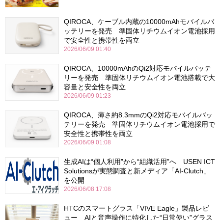
QIROCA、ケーブル内蔵の10000mAhモバイルバ
ッテリーを発売 準固体リチウムイオン電池採用
で安全性と携帯性を両立
2026/06/09 01:40
QIROCA、10000mAhのQi2対応モバイルバッテ
リーを発売 準固体リチウムイオン電池搭載で大
容量と安全性を両立
2026/06/09 01:23
QIROCA、薄さ約8.3mmのQi2対応モバイルバッ
テリーを発売 準固体リチウムイオン電池採用で
安全性と携帯性を両立
2026/06/09 01:08
生成AIは“個人利用”から“組織活用”へ USEN ICT
Solutionsが実態調査と新メディア「AI-Clutch」
を公開
2026/06/08 17:08
HTCのスマートグラス「VIVE Eagle」製品レビ
ュー AIと音声操作に特化した“日常使い”グラス