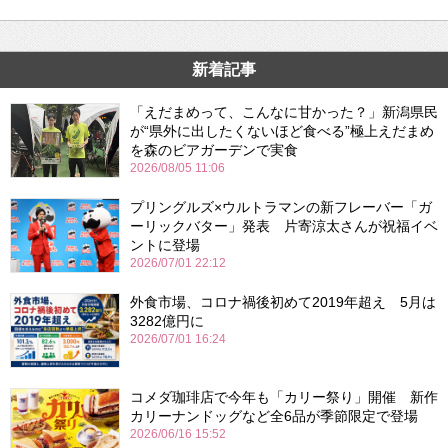
新着記事
「えだまめって、こんなに甘かった？」新潟県民
が“県外に出したくないほど食べる”極上えだまめ
を森のビアガーデンで実食
2026/08/05 11:06
プリングルズ×ウルトラマンの新フレーバー「ガ
ーリックバター」発表 片寄涼太さんが祝福イベ
ントに登場
2026/07/01 22:12
外食市場、コロナ禍後初めて2019年超え 5月は
3282億円に
2026/07/01 16:24
コメダ珈琲店で今年も「カリー祭り」開催 新作
カリーナンドッグなど全6品が季節限定で登場
2026/06/16 15:52