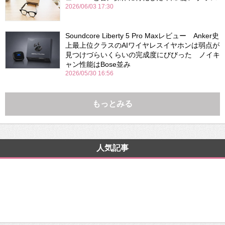
2026/06/03 17:30
Soundcore Liberty 5 Pro Maxレビュー Anker史
上最上位クラスのAIワイヤレスイヤホンは弱点が
見つけづらいくらいの完成度にびびった ノイキ
ャン性能はBose並み
2026/05/30 16:56
もっとみる
人気記事