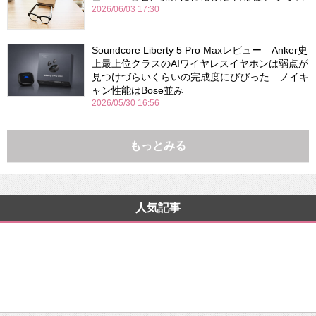
2026/06/03 17:30
Soundcore Liberty 5 Pro Maxレビュー Anker史
上最上位クラスのAIワイヤレスイヤホンは弱点が
見つけづらいくらいの完成度にびびった ノイキ
ャン性能はBose並み
2026/05/30 16:56
もっとみる
人気記事