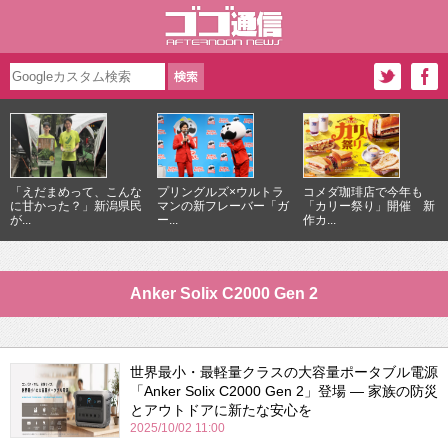
「えだまめって、こんな
プリングルズ×ウルトラ
コメダ珈琲店で今年も
に甘かった？」新潟県民
マンの新フレーバー「ガ
「カリー祭り」開催 新
が...
ー...
作カ...
Anker Solix C2000 Gen 2
世界最小・最軽量クラスの大容量ポータブル電源
「Anker Solix C2000 Gen 2」登場 — 家族の防災
とアウトドアに新たな安心を
2025/10/02 11:00