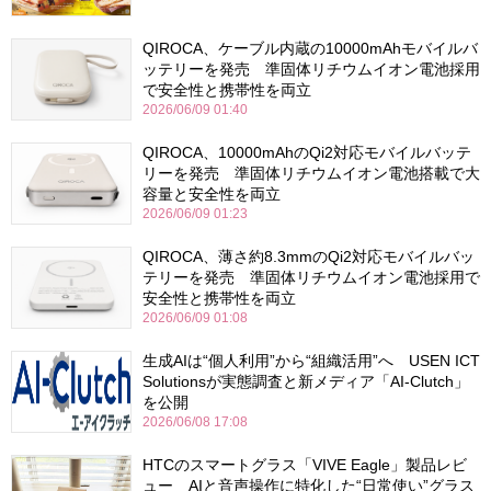
QIROCA、ケーブル内蔵の10000mAhモバイルバ
ッテリーを発売 準固体リチウムイオン電池採用
で安全性と携帯性を両立
2026/06/09 01:40
QIROCA、10000mAhのQi2対応モバイルバッテ
リーを発売 準固体リチウムイオン電池搭載で大
容量と安全性を両立
2026/06/09 01:23
QIROCA、薄さ約8.3mmのQi2対応モバイルバッ
テリーを発売 準固体リチウムイオン電池採用で
安全性と携帯性を両立
2026/06/09 01:08
生成AIは“個人利用”から“組織活用”へ USEN ICT
Solutionsが実態調査と新メディア「AI-Clutch」
を公開
2026/06/08 17:08
HTCのスマートグラス「VIVE Eagle」製品レビ
ュー AIと音声操作に特化した“日常使い”グラス