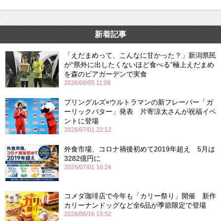
新着記事
「えだまめって、こんなに甘かった？」新潟県民
が“県外に出したくないほど食べる”極上えだまめ
を森のビアガーデンで実食
2026/08/05 11:06
プリングルズ×ウルトラマンの新フレーバー「ガ
ーリックバター」発表 片寄涼太さんが祝福イベ
ントに登場
2026/07/01 22:12
外食市場、コロナ禍後初めて2019年超え 5月は
3282億円に
2026/07/01 16:24
コメダ珈琲店で今年も「カリー祭り」開催 新作
カリーナンドッグなど全6品が季節限定で登場
2026/06/16 15:52