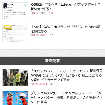
iOS用2chブラウザ『twinkle』がアップデートで
新APIに対応！
2015/05/13 01:28
【App】iOSの2chブラウザ『BB2C』が2chの新
仕様に対応
2015/02/20 01:47
新着記事
「えだまめって、こんなに甘かった？」新潟県民
が“県外に出したくないほど食べる”極上えだまめ
を森のビアガーデンで実食
2026/08/05 11:06
プリングルズ×ウルトラマンの新フレーバー「ガ
ーリックバター」発表 片寄涼太さんが祝福イベ
ントに登場