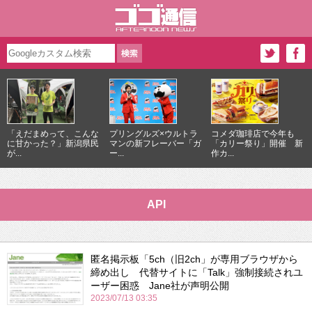
「えだまめって、こんな
プリングルズ×ウルトラ
コメダ珈琲店で今年も
に甘かった？」新潟県民
マンの新フレーバー「ガ
「カリー祭り」開催 新
が...
ー...
作カ...
API
匿名掲示板「5ch（旧2ch」が専用ブラウザから
締め出し 代替サイトに「Talk」強制接続されユ
ーザー困惑 Jane社が声明公開
2023/07/13 03:35