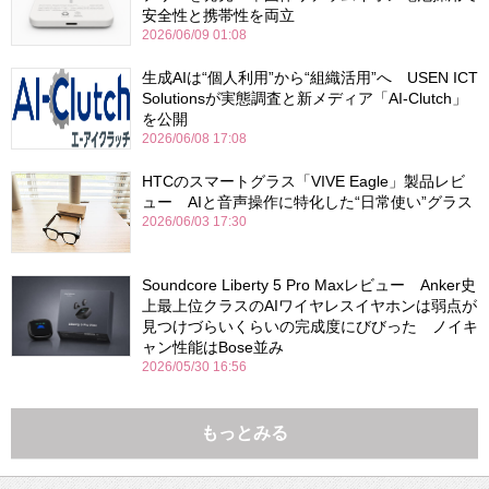
安全性と携帯性を両立
2026/06/09 01:08
生成AIは“個人利用”から“組織活用”へ USEN ICT
Solutionsが実態調査と新メディア「AI-Clutch」
を公開
2026/06/08 17:08
HTCのスマートグラス「VIVE Eagle」製品レビ
ュー AIと音声操作に特化した“日常使い”グラス
2026/06/03 17:30
Soundcore Liberty 5 Pro Maxレビュー Anker史
上最上位クラスのAIワイヤレスイヤホンは弱点が
見つけづらいくらいの完成度にびびった ノイキ
ャン性能はBose並み
2026/05/30 16:56
もっとみる