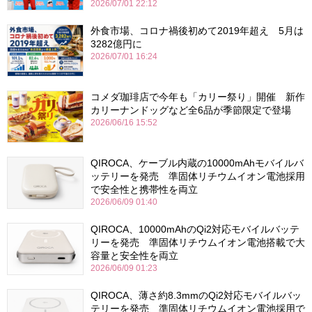
2026/07/01 22:12
外食市場、コロナ禍後初めて2019年超え 5月は
3282億円に
2026/07/01 16:24
コメダ珈琲店で今年も「カリー祭り」開催 新作
カリーナンドッグなど全6品が季節限定で登場
2026/06/16 15:52
QIROCA、ケーブル内蔵の10000mAhモバイルバ
ッテリーを発売 準固体リチウムイオン電池採用
で安全性と携帯性を両立
2026/06/09 01:40
QIROCA、10000mAhのQi2対応モバイルバッテ
リーを発売 準固体リチウムイオン電池搭載で大
容量と安全性を両立
2026/06/09 01:23
QIROCA、薄さ約8.3mmのQi2対応モバイルバッ
テリーを発売 準固体リチウムイオン電池採用で