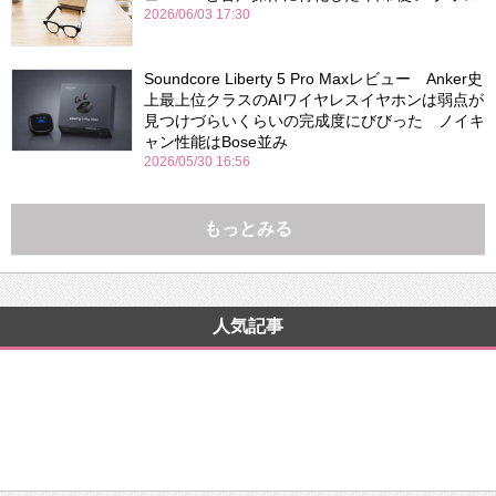
2026/06/03 17:30
Soundcore Liberty 5 Pro Maxレビュー Anker史
上最上位クラスのAIワイヤレスイヤホンは弱点が
見つけづらいくらいの完成度にびびった ノイキ
ャン性能はBose並み
2026/05/30 16:56
もっとみる
人気記事