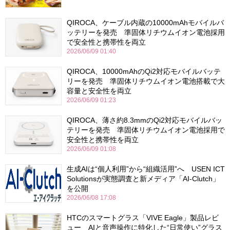
QIROCA、ケーブル内蔵の10000mAhモバイルバ
ッテリーを発売 準固体リチウムイオン電池採用
で安全性と携帯性を両立
2026/06/09 01:40
QIROCA、10000mAhのQi2対応モバイルバッテ
リーを発売 準固体リチウムイオン電池搭載で大
容量と安全性を両立
2026/06/09 01:23
QIROCA、薄さ約8.3mmのQi2対応モバイルバッ
テリーを発売 準固体リチウムイオン電池採用で
安全性と携帯性を両立
2026/06/09 01:08
生成AIは“個人利用”から“組織活用”へ USEN ICT
Solutionsが実態調査と新メディア「AI-Clutch」
を公開
2026/06/08 17:08
HTCのスマートグラス「VIVE Eagle」製品レビ
ュー AIと音声操作に特化した“日常使い”グラス