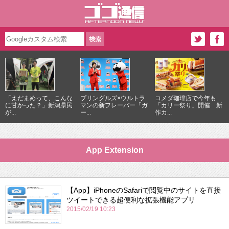
「えだまめって、こんな
プリングルズ×ウルトラ
コメダ珈琲店で今年も
に甘かった？」新潟県民
マンの新フレーバー「ガ
「カリー祭り」開催 新
が...
ー...
作カ...
App Extension
【App】iPhoneのSafariで閲覧中のサイトを直接
ツイートできる超便利な拡張機能アプリ
2015/02/19 10:23