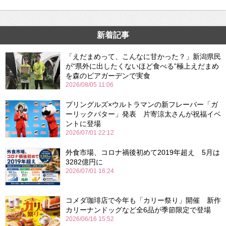
新着記事
「えだまめって、こんなに甘かった？」新潟県民
が“県外に出したくないほど食べる”極上えだまめ
を森のビアガーデンで実食
2026/08/05 11:06
プリングルズ×ウルトラマンの新フレーバー「ガ
ーリックバター」発表 片寄涼太さんが祝福イベ
ントに登場
2026/07/01 22:12
外食市場、コロナ禍後初めて2019年超え 5月は
3282億円に
2026/07/01 16:24
コメダ珈琲店で今年も「カリー祭り」開催 新作
カリーナンドッグなど全6品が季節限定で登場
2026/06/16 15:52