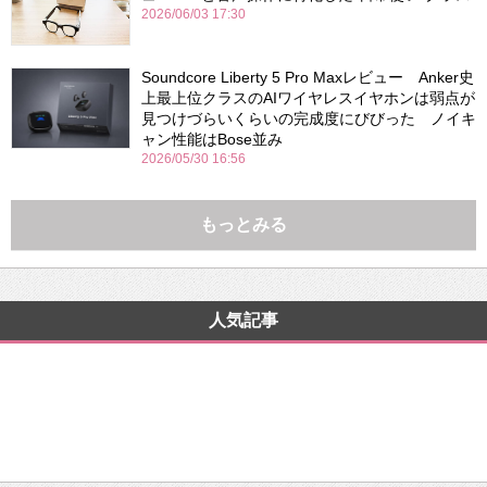
2026/06/03 17:30
Soundcore Liberty 5 Pro Maxレビュー Anker史
上最上位クラスのAIワイヤレスイヤホンは弱点が
見つけづらいくらいの完成度にびびった ノイキ
ャン性能はBose並み
2026/05/30 16:56
もっとみる
人気記事