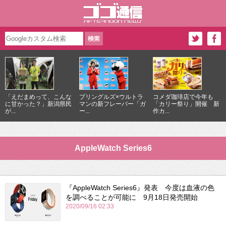
「えだまめって、こんな
プリングルズ×ウルトラ
コメダ珈琲店で今年も
に甘かった？」新潟県民
マンの新フレーバー「ガ
「カリー祭り」開催 新
が...
ー...
作カ...
AppleWatch Series6
『AppleWatch Series6』発表 今度は血液の色
を調べることが可能に 9月18日発売開始
2020/09/16 02:33