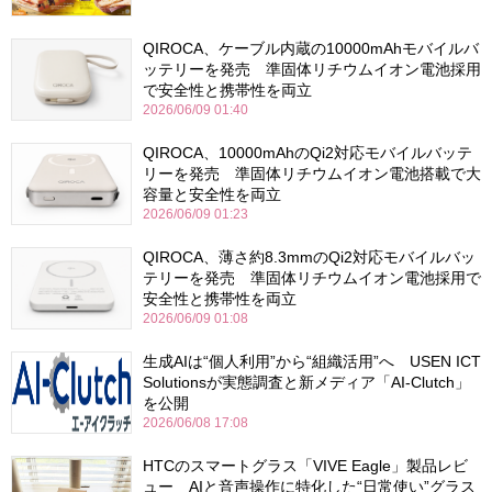
QIROCA、ケーブル内蔵の10000mAhモバイルバ
ッテリーを発売 準固体リチウムイオン電池採用
で安全性と携帯性を両立
2026/06/09 01:40
QIROCA、10000mAhのQi2対応モバイルバッテ
リーを発売 準固体リチウムイオン電池搭載で大
容量と安全性を両立
2026/06/09 01:23
QIROCA、薄さ約8.3mmのQi2対応モバイルバッ
テリーを発売 準固体リチウムイオン電池採用で
安全性と携帯性を両立
2026/06/09 01:08
生成AIは“個人利用”から“組織活用”へ USEN ICT
Solutionsが実態調査と新メディア「AI-Clutch」
を公開
2026/06/08 17:08
HTCのスマートグラス「VIVE Eagle」製品レビ
ュー AIと音声操作に特化した“日常使い”グラス