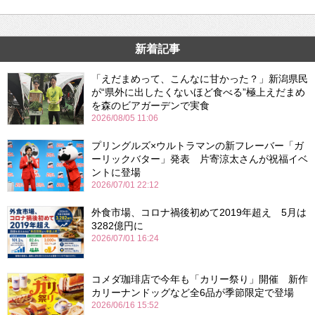
新着記事
「えだまめって、こんなに甘かった？」新潟県民
が“県外に出したくないほど食べる”極上えだまめ
を森のビアガーデンで実食
2026/08/05 11:06
プリングルズ×ウルトラマンの新フレーバー「ガ
ーリックバター」発表 片寄涼太さんが祝福イベ
ントに登場
2026/07/01 22:12
外食市場、コロナ禍後初めて2019年超え 5月は
3282億円に
2026/07/01 16:24
コメダ珈琲店で今年も「カリー祭り」開催 新作
カリーナンドッグなど全6品が季節限定で登場
2026/06/16 15:52