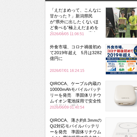
「えだまめって、こんなに
甘かった？」新潟県民
が“県外に出したくないほ
ど食べる”極上えだまめを
森のビアガーデンで実食
2026/08/05 11:06:51
外食市場、コロナ禍後初め
て2019年超え 5月は3282
億円に
2026/07/01 16:24:15
QIROCA、ケーブル内蔵の
10000mAhモバイルバッテ
リーを発売 準固体リチウ
ムイオン電池採用で安全性
と携帯性を両立
2026/06/09 01:40:54
QIROCA、薄さ約8.3mmの
Qi2対応モバイルバッテリ
ーを発売 準固体リチウム