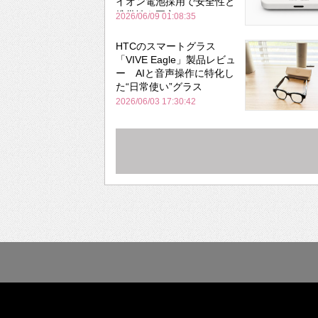
イオン電池採用で安全性と
携帯性を両立
2026/06/09 01:08:35
HTCのスマートグラス
「VIVE Eagle」製品レビュ
ー AIと音声操作に特化し
た“日常使い”グラス
2026/06/03 17:30:42