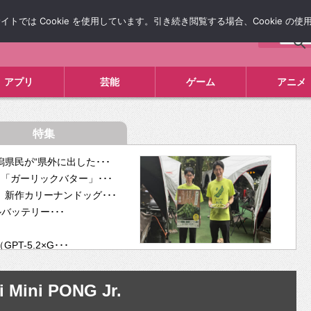
では Cookie を使用しています。引き続き閲覧する場合、Cookie の
について
広告掲載について
お問い合わせ
タレコミ
アプリ
芸能
ゲーム
アニメ
特集
県民が“県外に出した･･･
「ガーリックバター」･･･
新作カリーナンドッグ･･･
ルバッテリー･･･
-5.2×G･･･
tra･･･
供開･･･
i Mini PONG Jr.
ム、”自分が今話し･･･