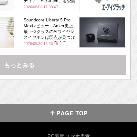
ディア「AI-Clutch」を公開
2026/06/08 17:08:47
Soundcore Liberty 5 Pro
Maxレビュー Anker史上
最上位クラスのAIワイヤレ
スイヤホンは弱点が見つけ
づらいくらいの完成度にび
2026/05/30 16:56:19
びった ノイキャン性能は
Bose並み
もっとみる
PC表示
スマホ表示