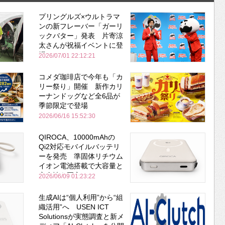
プリングルズ×ウルトラマ
ンの新フレーバー「ガーリ
ックバター」発表 片寄涼
太さんが祝福イベントに登
場
2026/07/01 22:12:21
コメダ珈琲店で今年も「カ
リー祭り」開催 新作カリ
ーナンドッグなど全6品が
季節限定で登場
2026/06/16 15:52:30
QIROCA、10000mAhの
Qi2対応モバイルバッテリ
ーを発売 準固体リチウム
イオン電池搭載で大容量と
安全性を両立
2026/06/09 01:23:22
生成AIは“個人利用”から“組
織活用”へ USEN ICT
Solutionsが実態調査と新メ