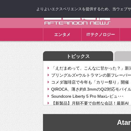
よりよいエクスペリエンスを提供するため、当ウェブサイト
ゴゴ通信
エンタメ
ITテクノロジー
トピックス
「えだまめって、こんなに甘かった？」新潟
プリングルズ×ウルトラマンの新フレーバー
コメダ珈琲店で今年も「カリー祭り」開催 
QIROCA、薄さ約8.3mmのQi2対応モバイ
Soundcore Liberty 5 Pro Maxレビュ･･･
【新製品】月額不要で自然な会話！最新AI（GPT
【次世代の没入感と生産性】VITURE Luma Ul
Geminiが音楽生成「Create music」機能提
Atar
挫折率8割の壁をAIで突破。ジャストシステ