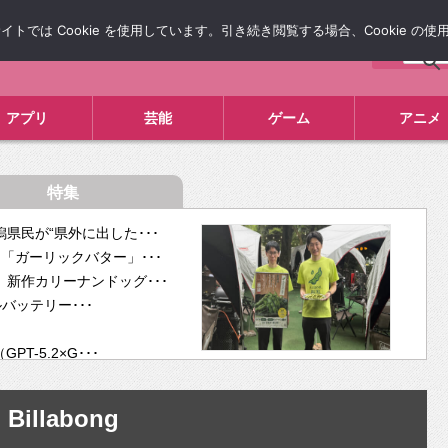
では Cookie を使用しています。引き続き閲覧する場合、Cookie の
について
広告掲載について
お問い合わせ
タレコミ
アプリ
芸能
ゲーム
アニメ
特集
県民が“県外に出した･･･
「ガーリックバター」･･･
新作カリーナンドッグ･･･
ルバッテリー･･･
-5.2×G･･･
tra･･･
供開･･･
Billabong
ム、”自分が今話し･･･