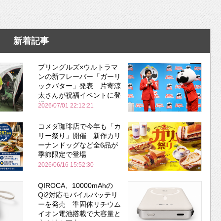
新着記事
プリングルズ×ウルトラマ
ンの新フレーバー「ガーリ
ックバター」発表 片寄涼
太さんが祝福イベントに登
場
2026/07/01 22:12:21
コメダ珈琲店で今年も「カ
リー祭り」開催 新作カリ
ーナンドッグなど全6品が
季節限定で登場
2026/06/16 15:52:30
QIROCA、10000mAhの
Qi2対応モバイルバッテリ
ーを発売 準固体リチウム
イオン電池搭載で大容量と