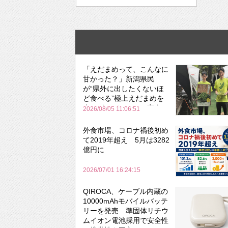
「えだまめって、こんなに
甘かった？」新潟県民
が“県外に出したくないほ
ど食べる”極上えだまめを
森のビアガーデンで実食
2026/08/05 11:06:51
外食市場、コロナ禍後初め
て2019年超え 5月は3282
億円に
2026/07/01 16:24:15
QIROCA、ケーブル内蔵の
10000mAhモバイルバッテ
リーを発売 準固体リチウ
ムイオン電池採用で安全性