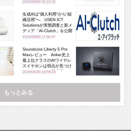
安全性を両立
2026/06/09 01:23:22
生成AIは“個人利用”から“組
織活用”へ USEN ICT
Solutionsが実態調査と新メ
ディア「AI-Clutch」を公開
2026/06/08 17:08:47
Soundcore Liberty 5 Pro
Maxレビュー Anker史上
最上位クラスのAIワイヤレ
スイヤホンは弱点が見つけ
づらいくらいの完成度にび
2026/05/30 16:56:19
びった ノイキャン性能は
Bose並み
もっとみる