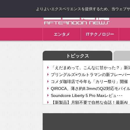
よりよいエクスペリエンスを提供するため、当ウェブサイト
ゴゴ通信
エンタメ
ITテクノロジー
トピックス
「えだまめって、こんなに甘かった？」新潟
プリングルズ×ウルトラマンの新フレーバー
コメダ珈琲店で今年も「カリー祭り」開催 
QIROCA、薄さ約8.3mmのQi2対応モバイ
Soundcore Liberty 5 Pro Maxレビュ･･･
【新製品】月額不要で自然な会話！最新AI（GPT
【次世代の没入感と生産性】VITURE Luma Ul
Geminiが音楽生成「Create music」機能提
挫折率8割の壁をAIで突破。ジャストシステ