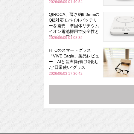
と携帯性を両立
2026/06/09 01:40:54
QIROCA、薄さ約8.3mmの
Qi2対応モバイルバッテリ
ーを発売 準固体リチウム
イオン電池採用で安全性と
携帯性を両立
2026/06/09 01:08:35
HTCのスマートグラス
「VIVE Eagle」製品レビュ
ー AIと音声操作に特化し
た“日常使い”グラス
2026/06/03 17:30:42