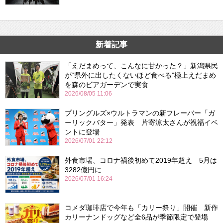
新着記事
「えだまめって、こんなに甘かった？」新潟県民
が“県外に出したくないほど食べる”極上えだまめ
を森のビアガーデンで実食
2026/08/05 11:06
プリングルズ×ウルトラマンの新フレーバー「ガ
ーリックバター」発表 片寄涼太さんが祝福イベ
ントに登場
2026/07/01 22:12
外食市場、コロナ禍後初めて2019年超え 5月は
3282億円に
2026/07/01 16:24
コメダ珈琲店で今年も「カリー祭り」開催 新作
カリーナンドッグなど全6品が季節限定で登場