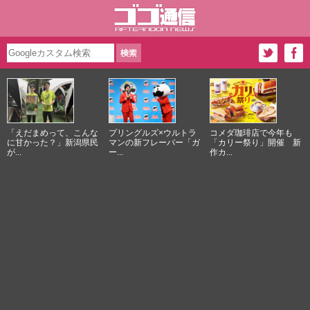
「えだまめって、こんな
プリングルズ×ウルトラ
コメダ珈琲店で今年も
に甘かった？」新潟県民
マンの新フレーバー「ガ
「カリー祭り」開催 新
が...
ー...
作カ...