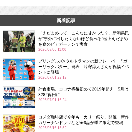
新着記事
「えだまめって、こんなに甘かった？」新潟県民
が“県外に出したくないほど食べる”極上えだまめ
を森のビアガーデンで実食
2026/08/05 11:06
プリングルズ×ウルトラマンの新フレーバー「ガ
ーリックバター」発表 片寄涼太さんが祝福イベ
ントに登場
2026/07/01 22:12
外食市場、コロナ禍後初めて2019年超え 5月は
3282億円に
2026/07/01 16:24
コメダ珈琲店で今年も「カリー祭り」開催 新作
カリーナンドッグなど全6品が季節限定で登場
2026/06/16 15:52