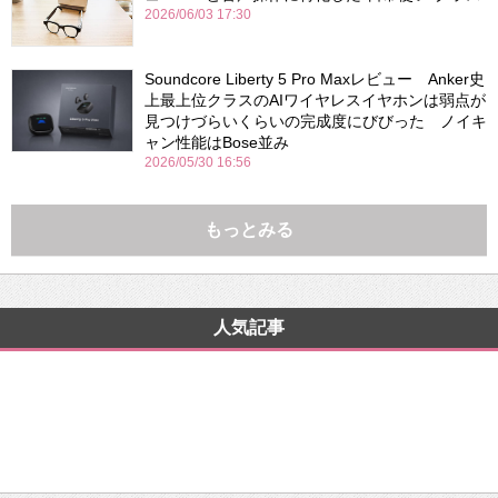
2026/06/03 17:30
Soundcore Liberty 5 Pro Maxレビュー Anker史
上最上位クラスのAIワイヤレスイヤホンは弱点が
見つけづらいくらいの完成度にびびった ノイキ
ャン性能はBose並み
2026/05/30 16:56
もっとみる
人気記事