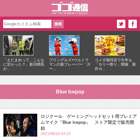
「えだまめって、こんな
プリングルズ×ウルトラ
コメダ珈琲店で今年も
に甘かった？」新潟県民
マンの新フレーバー「ガ
「カリー祭り」開催 新
が...
ー...
作カ...
Blue Icepop
ロジクール ゲーミングヘッドセット用プレミア
ムマイク『Blue Icepop』 ストア限定で販売開
始
2021/08/10 04:33