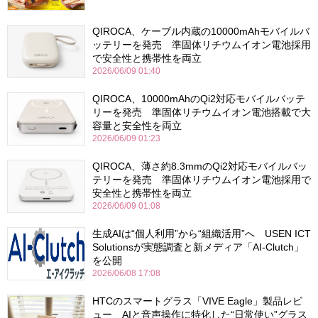
QIROCA、ケーブル内蔵の10000mAhモバイルバ
ッテリーを発売 準固体リチウムイオン電池採用
で安全性と携帯性を両立
2026/06/09 01:40
QIROCA、10000mAhのQi2対応モバイルバッテ
リーを発売 準固体リチウムイオン電池搭載で大
容量と安全性を両立
2026/06/09 01:23
QIROCA、薄さ約8.3mmのQi2対応モバイルバッ
テリーを発売 準固体リチウムイオン電池採用で
安全性と携帯性を両立
2026/06/09 01:08
生成AIは“個人利用”から“組織活用”へ USEN ICT
Solutionsが実態調査と新メディア「AI-Clutch」
を公開
2026/06/08 17:08
HTCのスマートグラス「VIVE Eagle」製品レビ
ュー AIと音声操作に特化した“日常使い”グラス