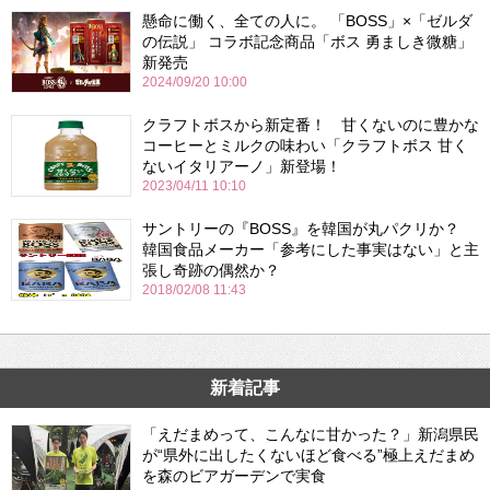
懸命に働く、全ての人に。 「BOSS」×「ゼルダ
の伝説」 コラボ記念商品「ボス 勇ましき微糖」
新発売
2024/09/20 10:00
クラフトボスから新定番！ 甘くないのに豊かな
コーヒーとミルクの味わい「クラフトボス 甘く
ないイタリアーノ」新登場！
2023/04/11 10:10
サントリーの『BOSS』を韓国が丸パクリか？
韓国食品メーカー「参考にした事実はない」と主
張し奇跡の偶然か？
2018/02/08 11:43
新着記事
「えだまめって、こんなに甘かった？」新潟県民
が“県外に出したくないほど食べる”極上えだまめ
を森のビアガーデンで実食