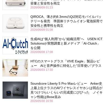
容量と安全性を両立
2026/06/09 01:23
QIROCA、薄さ約8.3mmのQi2対応モバイルバッ
テリーを発売 準固体リチウムイオン電池採用で
安全性と携帯性を両立
2026/06/09 01:08
生成AIは“個人利用”から“組織活用”へ USEN ICT
Solutionsが実態調査と新メディア「AI-Clutch」
を公開
2026/06/08 17:08
HTCのスマートグラス「VIVE Eagle」製品レビ
ュー AIと音声操作に特化した“日常使い”グラス
2026/06/03 17:30
Soundcore Liberty 5 Pro Maxレビュー Anker史
上最上位クラスのAIワイヤレスイヤホンは弱点が
見つけづらいくらいの完成度にびびった ノイキ
ャン性能はBose並み
2026/05/30 16:56