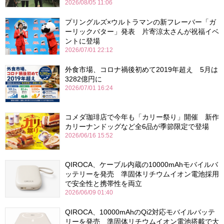
2026/08/05 11:06
プリングルズ×ウルトラマンの新フレーバー「ガ
ーリックバター」発表 片寄涼太さんが祝福イベ
ントに登場
2026/07/01 22:12
外食市場、コロナ禍後初めて2019年超え 5月は
3282億円に
2026/07/01 16:24
コメダ珈琲店で今年も「カリー祭り」開催 新作
カリーナンドッグなど全6品が季節限定で登場
2026/06/16 15:52
QIROCA、ケーブル内蔵の10000mAhモバイルバ
ッテリーを発売 準固体リチウムイオン電池採用
で安全性と携帯性を両立
2026/06/09 01:40
QIROCA、10000mAhのQi2対応モバイルバッテ
リーを発売 準固体リチウムイオン電池搭載で大