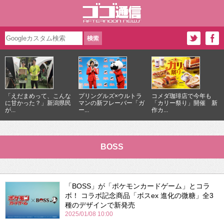
「えだまめって、こんな
プリングルズ×ウルトラ
コメダ珈琲店で今年も
に甘かった？」新潟県民
マンの新フレーバー「ガ
「カリー祭り」開催 新
が...
ー...
作カ...
BOSS
「BOSS」が「ポケモンカードゲーム」とコラ
ボ！ コラボ記念商品「ボスex 進化の微糖」全3
種のデザインで新発売
2025/01/08 10:00