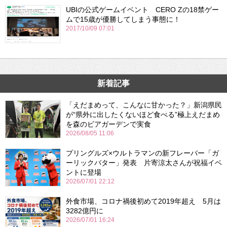
UBIの公式ゲームイベント CERO Zの18禁ゲー
ムで15歳が優勝してしまう事態に！
2017/10/09 07:01
新着記事
「えだまめって、こんなに甘かった？」新潟県民
が“県外に出したくないほど食べる”極上えだまめ
を森のビアガーデンで実食
2026/08/05 11:06
プリングルズ×ウルトラマンの新フレーバー「ガ
ーリックバター」発表 片寄涼太さんが祝福イベ
ントに登場
2026/07/01 22:12
外食市場、コロナ禍後初めて2019年超え 5月は
3282億円に
2026/07/01 16:24