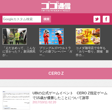
「えだまめって、こんな
プリングルズ×ウルトラ
コメダ珈琲店で今年も
に甘かった？」新潟県民
マンの新フレーバー「ガ
「カリー祭り」開催 新
が...
ー...
作カ...
CERO Z
UBIの公式ゲームイベント CERO Z指定ゲーム
で15歳が優勝したことについて謝罪
2017/10/11 02:20