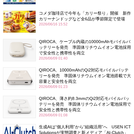
コメダ珈琲店で今年も「カリー祭り」開催 新作
カリーナンドッグなど全6品が季節限定で登場
2026/06/16 15:52
QIROCA、ケーブル内蔵の10000mAhモバイルバ
ッテリーを発売 準固体リチウムイオン電池採用
で安全性と携帯性を両立
2026/06/09 01:40
QIROCA、10000mAhのQi2対応モバイルバッテ
リーを発売 準固体リチウムイオン電池搭載で大
容量と安全性を両立
2026/06/09 01:23
QIROCA、薄さ約8.3mmのQi2対応モバイルバッ
テリーを発売 準固体リチウムイオン電池採用で
安全性と携帯性を両立
2026/06/09 01:08
生成AIは“個人利用”から“組織活用”へ USEN ICT
Solutionsが実態調査と新メディア「AI-Clutch」