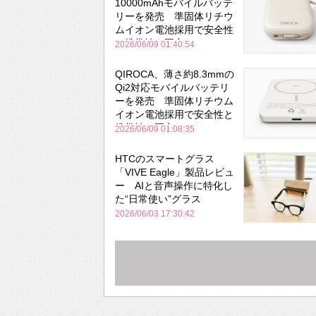
10000mAhモバイルバッテ
リーを発売 準固体リチウ
ムイオン電池採用で安全性
と携帯性を両立
2026/06/09 01:40:54
QIROCA、薄さ約8.3mmの
Qi2対応モバイルバッテリ
ーを発売 準固体リチウム
イオン電池採用で安全性と
携帯性を両立
2026/06/09 01:08:35
HTCのスマートグラス
「VIVE Eagle」製品レビュ
ー AIと音声操作に特化し
た“日常使い”グラス
2026/06/03 17:30:42