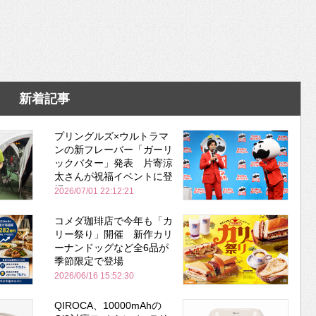
新着記事
プリングルズ×ウルトラマ
ンの新フレーバー「ガーリ
ックバター」発表 片寄涼
太さんが祝福イベントに登
場
2026/07/01 22:12:21
コメダ珈琲店で今年も「カ
リー祭り」開催 新作カリ
ーナンドッグなど全6品が
季節限定で登場
2026/06/16 15:52:30
QIROCA、10000mAhの