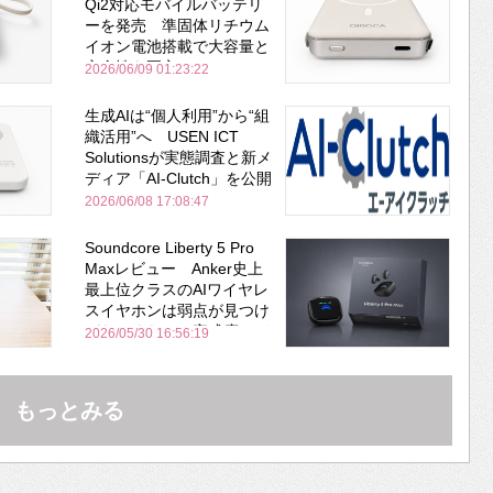
Qi2対応モバイルバッテリ
ーを発売 準固体リチウム
イオン電池搭載で大容量と
安全性を両立
2026/06/09 01:23:22
生成AIは“個人利用”から“組
織活用”へ USEN ICT
Solutionsが実態調査と新メ
ディア「AI-Clutch」を公開
2026/06/08 17:08:47
Soundcore Liberty 5 Pro
Maxレビュー Anker史上
最上位クラスのAIワイヤレ
スイヤホンは弱点が見つけ
づらいくらいの完成度にび
2026/05/30 16:56:19
びった ノイキャン性能は
Bose並み
もっとみる