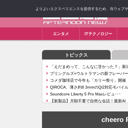
よりよいエクスペリエンスを提供するため、当ウェブサイト
ゴゴ通信
エンタメ
ITテクノロジー
トピックス
「えだまめって、こんなに甘かった？」新潟
プリングルズ×ウルトラマンの新フレーバー
コメダ珈琲店で今年も「カリー祭り」開催 
QIROCA、薄さ約8.3mmのQi2対応モバイ
Soundcore Liberty 5 Pro Maxレビュ･･･
【新製品】月額不要で自然な会話！最新AI（GPT
【次世代の没入感と生産性】VITURE Luma Ul
Geminiが音楽生成「Create music」機能提
cheero 
挫折率8割の壁をAIで突破。ジャストシステ