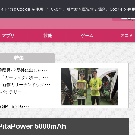
では Cookie を使用しています。引き続き閲覧する場合、Cookie の
について
広告掲載について
お問い合わせ
タレコミ
アプリ
芸能
ゲーム
アニメ
特集
県民が“県外に出した･･･
「ガーリックバター」･･･
新作カリーナンドッグ･･･
ルバッテリー･･･
-5.2×G･･･
tra･･･
供開･･･
PitaPower 5000mAh
ム、”自分が今話し･･･