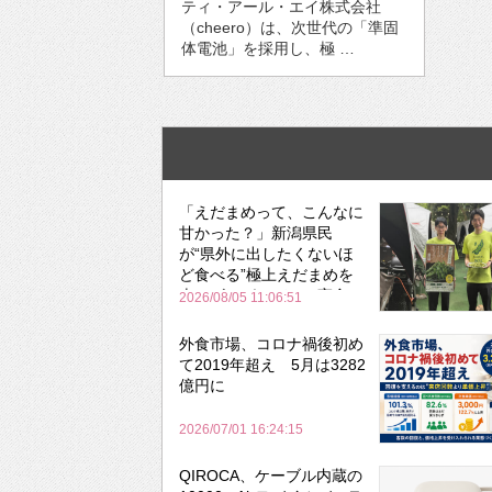
ティ・アール・エイ株式会社
（cheero）は、次世代の「準固
体電池」を採用し、極 …
「えだまめって、こんなに
甘かった？」新潟県民
が“県外に出したくないほ
ど食べる”極上えだまめを
森のビアガーデンで実食
2026/08/05 11:06:51
外食市場、コロナ禍後初め
て2019年超え 5月は3282
億円に
2026/07/01 16:24:15
QIROCA、ケーブル内蔵の